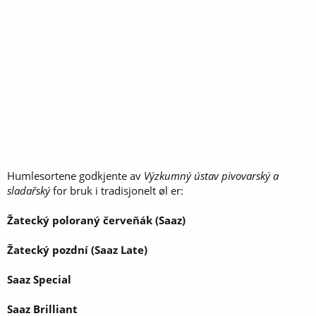
Humlesortene godkjente av
Výzkumný ústav pivovarský a
sladařský
for bruk i tradisjonelt øl er:
Žatecký poloraný červeňák (Saaz)
Žatecký pozdní (Saaz Late)
Saaz Special
Saaz Brilliant