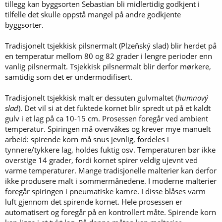
tillegg kan byggsorten Sebastian bli midlertidig godkjent i
tilfelle det skulle oppstå mangel på andre godkjente
byggsorter.
Tradisjonelt tsjekkisk pilsnermalt (Plzeňský slad) blir herdet på
en temperatur mellom 80 og 82 grader i lengre perioder enn
vanlig pilsnermalt. Tsjekkisk pilsnermalt blir derfor mørkere,
samtidig som det er undermodifisert.
Tradisjonelt tsjekkisk malt er dessuten gulvmaltet (
humnový
slad
). Det vil si at det fuktede kornet blir spredt ut på et kaldt
gulv i et lag på ca 10-15 cm. Prosessen foregår ved ambient
temperatur. Spiringen må overvåkes og krever mye manuelt
arbeid: spirende korn må snus jevnlig, fordeles i
tynnere/tykkere lag, holdes fuktig osv. Temperaturen bør ikke
overstige 14 grader, fordi kornet spirer veldig ujevnt ved
varme temperaturer. Mange tradisjonelle malterier kan derfor
ikke produsere malt i sommermånedene. I moderne malterier
foregår spiringen i pneumatiske kamre. I disse blåses varm
luft gjennom det spirende kornet. Hele prosessen er
automatisert og foregår på en kontrollert måte. Spirende korn