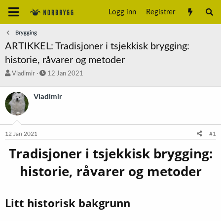
Logg inn
Registrer
Brygging
ARTIKKEL: Tradisjoner i tsjekkisk brygging:
historie, råvarer og metoder
T
S
Vladimir
12 Jan 2021
r
t
å
a
Vladimir
d
r
s
t
t
d
a
a
12 Jan 2021
#1
r
t
t
o
Tradisjoner i tsjekkisk brygging:
e
r
historie, råvarer og metoder
Litt historisk bakgrunn