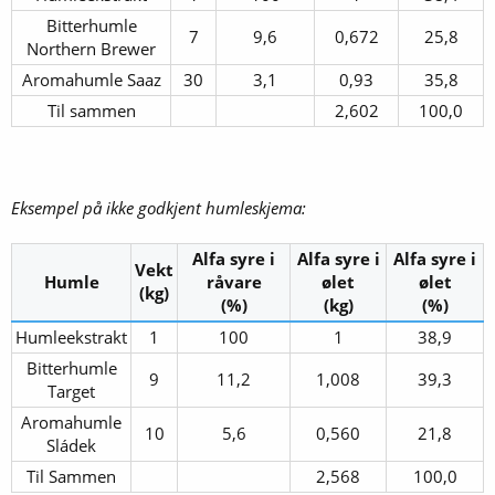
Bitterhumle
7​
9,6​
0,672​
25,8​
Northern Brewer​
Aromahumle Saaz​
30​
3,1​
0,93​
35,8​
Til sammen​
2,602​
100,0​
Eksempel på ikke godkjent humleskjema:
Alfa syre i
Alfa syre i
Alfa syre i
Vekt
Humle
råvare
ølet
ølet
(kg)
(%)
(kg)
(%)
Humleekstrakt​
1​
100​
1​
38,9​
Bitterhumle
9​
11,2​
1,008​
39,3​
Target​
Aromahumle
10​
5,6​
0,560​
21,8​
Sládek​
Til Sammen​
2,568​
100,0​