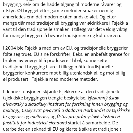
brygging, selv om de hadde tilgang til moderne råvarer og
utstyr. Øl brygget etter gamle metoder smaker nemlig
annerledes enn det moderne utenlandske ølet. Og etter
mange tiår med tradisjonell brygging var øldrikkere i Tsjekkia
vant til den tradisjonelle smaken. I tillegg var det veldig viktig
for mange bryggere å bevare tradisjonene og kulturarven.
I 2004 ble Tsjekkia medlem av EU, og tradisjonelle bryggerier
følte seg truet. EU sine forskrifter, f.eks. en anbefalt grense for
bruken av energi til å produsere 1hl øl, kunne sette
tradisjonell brygging i fare. I tillegg måtte tradisjonelle
bryggerier konkurrere mot billig utenlandsk øl, og mot billig
øl produsert i Tsjekkia med moderne metoder.
I denne stuasjonen skjønte tsjekkerne at den tradisjonelle
tsjekkiske bryggingen trengte beskytelse.
Výzkumný ústav
pivovarský a sladařský
(Institutt for forskning innen brygging og
malting)
,
Český svaz pivovarů a sladoven (Forbundet av tsjekkiske
bryggerier og malterier)
og
Ústav pro průmyslové vlastnictví
(Institutt for industriell eiendom)
startet å samarbeide. De
utarbeidet en søknad til EU og klarte å sikre at tradisjonelt