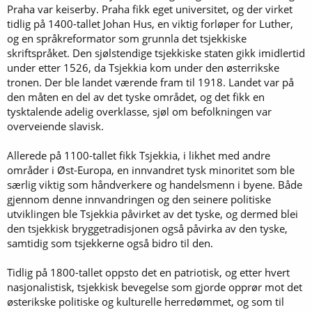
Praha var keiserby. Praha fikk eget universitet, og der virket
tidlig på 1400-tallet Johan Hus, en viktig forløper for Luther,
og en språkreformator som grunnla det tsjekkiske
skriftspråket. Den sjølstendige tsjekkiske staten gikk imidlertid
under etter 1526, da Tsjekkia kom under den østerrikske
tronen. Der ble landet værende fram til 1918. Landet var på
den måten en del av det tyske området, og det fikk en
tysktalende adelig overklasse, sjøl om befolkningen var
overveiende slavisk.
Allerede på 1100-tallet fikk Tsjekkia, i likhet med andre
områder i Øst-Europa, en innvandret tysk minoritet som ble
særlig viktig som håndverkere og handelsmenn i byene. Både
gjennom denne innvandringen og den seinere politiske
utviklingen ble Tsjekkia påvirket av det tyske, og dermed blei
den tsjekkisk bryggetradisjonen også påvirka av den tyske,
samtidig som tsjekkerne også bidro til den.
Tidlig på 1800-tallet oppsto det en patriotisk, og etter hvert
nasjonalistisk, tsjekkisk bevegelse som gjorde opprør mot det
østerikske politiske og kulturelle herredømmet, og som til