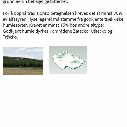
grunn av sin behagelige bitterhet.
For å oppnå tradisjonsølbetegnelsen kreves det at minst 30%
av alfasyren i lyse lagerøl må stamme fra godkjente tsjekkiske
humlesorter. Kravet er minst 15% hos andre øltyper.
Godkjent humle dyrkes i områdene Žatecko, Úštěcko og
Tršicko.