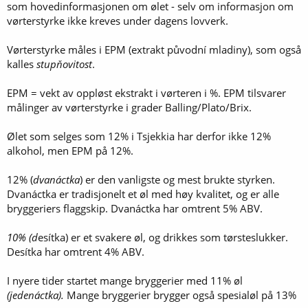
som hovedinformasjonen om ølet - selv om informasjon om
vørterstyrke ikke kreves under dagens lovverk.
Vørterstyrke måles i EPM (extrakt původní mladiny), som også
kalles
stupňovitost
.
EPM = vekt av oppløst ekstrakt i vørteren i %. EPM tilsvarer
målinger av vørterstyrke i grader Balling/Plato/Brix.
Ølet som selges som 12% i Tsjekkia har derfor ikke 12%
alkohol, men EPM på 12%.
12% (
dvanáctka
) er den vanligste og mest brukte styrken.
Dvanáctka er tradisjonelt et øl med høy kvalitet, og er alle
bryggeriers flaggskip. Dvanáctka har omtrent 5% ABV.
10% (d
esítka) er et svakere øl, og drikkes som tørsteslukker.
Desítka har omtrent 4% ABV.
I nyere tider startet mange bryggerier med 11% øl
(jedenáctka).
Mange bryggerier brygger også spesialøl på 13%