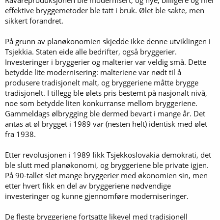
effektive bryggemetoder ble tatt i bruk. Ølet ble sakte, men
sikkert forandret.
På grunn av planøkonomien skjedde ikke denne utviklingen i
Tsjekkia. Staten eide alle bedrifter, også bryggerier.
Investeringer i bryggerier og malterier var veldig små. Dette
betydde lite modernisering: malteriene var nødt til å
produsere tradisjonelt malt, og bryggeriene måtte brygge
tradisjonelt. I tillegg ble ølets pris bestemt på nasjonalt nivå,
noe som betydde liten konkurranse mellom bryggeriene.
Gammeldags ølbrygging ble dermed bevart i mange år. Det
antas at øl brygget i 1989 var (nesten helt) identisk med ølet
fra 1938.
Etter revolusjonen i 1989 fikk Tsjekkoslovakia demokrati, det
ble slutt med planøkonomi, og bryggeriene ble private igjen.
På 90-tallet slet mange bryggerier med økonomien sin, men
etter hvert fikk en del av bryggeriene nødvendige
investeringer og kunne gjennomføre moderniseringer.
De fleste bryggeriene fortsatte likevel med tradisjonell