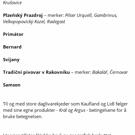
Krušovice
Plzeňský Prazdroj
– merker:
Pilser Urquell, Gambrinus,
Velkopopovický Kozel, Radegast
Primátor
Bernard
Svijany
Tradiční pivovar v Rakovníku
– merker:
Bakalář, Černovar
Samson
Til og med store daglivarekjeder som Kaufland og Lidl følger
med sine egne produkter -
Král og Argus -
betingelsene for å
bruke betegnelsen.