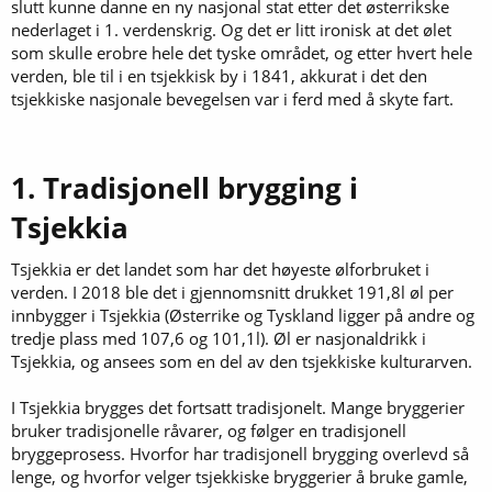
slutt kunne danne en ny nasjonal stat etter det østerrikske
nederlaget i 1. verdenskrig. Og det er litt ironisk at det ølet
som skulle erobre hele det tyske området, og etter hvert hele
verden, ble til i en tsjekkisk by i 1841, akkurat i det den
tsjekkiske nasjonale bevegelsen var i ferd med å skyte fart.
1. Tradisjonell brygging i
Tsjekkia
Tsjekkia er det landet som har det høyeste ølforbruket i
verden. I 2018 ble det i gjennomsnitt drukket 191,8l øl per
innbygger i Tsjekkia (Østerrike og Tyskland ligger på andre og
tredje plass med 107,6 og 101,1l). Øl er nasjonaldrikk i
Tsjekkia, og ansees som en del av den tsjekkiske kulturarven.
I Tsjekkia brygges det fortsatt tradisjonelt. Mange bryggerier
bruker tradisjonelle råvarer, og følger en tradisjonell
bryggeprosess. Hvorfor har tradisjonell brygging overlevd så
lenge, og hvorfor velger tsjekkiske bryggerier å bruke gamle,