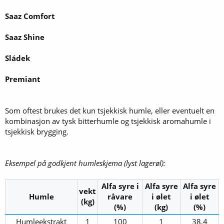
Saaz Comfort
Saaz Shine
Sládek
Premiant
Som oftest brukes det kun tsjekkisk humle, eller eventuelt en
kombinasjon av tysk bitterhumle og tsjekkisk aromahumle i
tsjekkisk brygging.
Eksempel på godkjent humleskjema (lyst lagerøl):
Αlfa syre i
Alfa syre
Alfa syre
vekt
Humle
råvare
i ølet
i ølet
(kg)
(%)
(kg)
(%)
Humleekstrakt​
1​
100​
1​
38,4​