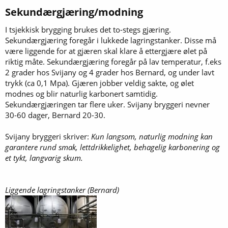
Sekundærgjæring/modning​
I tsjekkisk brygging brukes det to-stegs gjæring.
Sekundærgjæring foregår i lukkede lagringstanker. Disse må
være liggende for at gjæren skal klare å ettergjære ølet på
riktig måte. Sekundærgjæring foregår på lav temperatur, f.eks
2 grader hos Svijany og 4 grader hos Bernard, og under lavt
trykk (ca 0,1 Mpa). Gjæren jobber veldig sakte, og ølet
modnes og blir naturlig karbonert samtidig.
Sekundærgjæringen tar flere uker. Svijany bryggeri nevner
30-60 dager, Bernard 20-30.
Svijany bryggeri skriver:
Kun langsom, naturlig modning kan
garantere rund smak, lettdrikkelighet, behagelig karbonering og
et tykt, langvarig skum.
Liggende lagringstanker (Bernard)