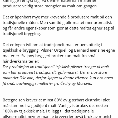
kan ligge i et tykt lag. På denne måten kan malterier
produsere veldig store mengder av malt om gangen.
Det er åpenbart mye mer krevende å produsere malt på den
tradisjonelle måten. Men samtidig blir maltet mer aromatisk
og får andre egenskaper som gjør at dette maltet egner seg til
tradisjonell brygging.
Det er ingen tvil om at tradisjonelt malt er uerstattelig i
tsjekkisk ølbrygging. Pilsner Urquell og Bernard eier sine egne
malterier. Svijany bryggeri bruker kun malt fra små
håndverksmalterier:
For produksjon av tradisjonell tsjekkisk pilsner trenger vi malt
som blir produsert tradisjonelt: gulv-maltet. Det er noe store
malterier ikke kan, derfor kjøper vi denne råvaren kun hos noen
få små, uavhengige malterier fra Čechy og Moravia.
Betegnelsen krever at minst 80% av gjærbart ekstrakt i ølet
må stamme fra godkjent malt. Vanligvis brukes det nesten
100% av tsjekkisk malt. I tillegg til det tradisjonelle
pilsnermaltet nevner mange bryggerier også bruk av munich