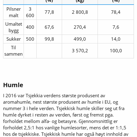
Pilsner
3
77,8​
2 800,8​
78,4​
malt​
600​
Umaltet
400​
67,6​
270,4​
7,6​
bygg​
Sukker​
500​
99,8​
499,0​
14,0​
Til
3 570,2​
100,0​
sammen​
Humle​
I 2016 var Tsjekkia verdens største produsent av
aromahumle, nest største produsent av humle i EU, og
nummer 3 i hele verden. Tsjekkisk humle skiller seg ut fra
humle dyrket i resten av verden, først og fremst pga.
forholdet mellom alfa- og betasyre. Gjennomsnittlig er
forholdet 2,5:1 hos vanlige humlesorter, mens det er 1:1,5
hos de tsjekkiske. Tsjekkisk humle har også høyt innhold av