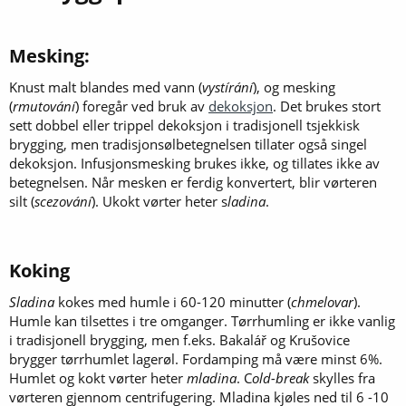
Mesking:​
Knust malt blandes med vann (
vystírání
), og mesking
(
rmutování
) foregår ved bruk av
dekoksjon
. Det brukes stort
sett dobbel eller trippel dekoksjon i tradisjonell tsjekkisk
brygging, men tradisjonsølbetegnelsen tillater også singel
dekoksjon. Infusjonsmesking brukes ikke, og tillates ikke av
betegnelsen. Når mesken er ferdig konvertert, blir vørteren
silt (
scezování
). Ukokt vørter heter s
ladina
.
Koking​
Sladina
kokes med humle i 60-120 minutter (
chmelovar
).
Humle kan tilsettes i tre omganger. Tørrhumling er ikke vanlig
i tradisjonell brygging, men f.eks. Bakalář og Krušovice
brygger tørrhumlet lagerøl. Fordamping må være minst 6%.
Humlet og kokt vørter heter
mladina
. C
old-break
skylles fra
vørteren gjennom centrifugering. Mladina kjøles ned til 6 -10