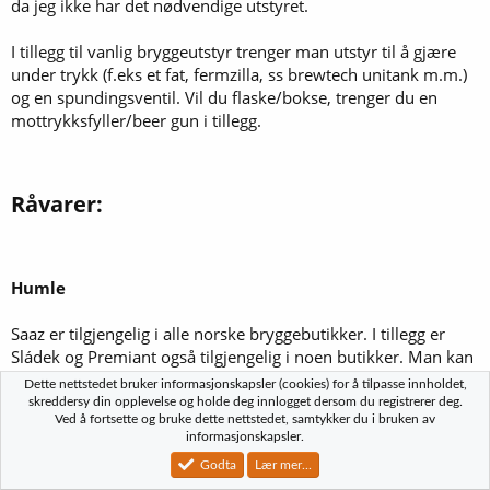
da jeg ikke har det nødvendige utstyret.
I tillegg til vanlig bryggeutstyr trenger man utstyr til å gjære
under trykk (f.eks et fat, fermzilla, ss brewtech unitank m.m.)
og en spundingsventil. Vil du flaske/bokse, trenger du en
mottrykksfyller/beer gun i tillegg.
Råvarer:​
Humle
Saaz er tilgjengelig i alle norske bryggebutikker. I tillegg er
Sládek og Premiant også tilgjengelig i noen butikker. Man kan
også bruke tyske dual-purpose humlevarianter som Northern
Dette nettstedet bruker informasjonskapsler (cookies) for å tilpasse innholdet,
Brewer, Perle, eller Magnum.
skreddersy din opplevelse og holde deg innlogget dersom du registrerer deg.
Ved å fortsette og bruke dette nettstedet, samtykker du i bruken av
informasjonskapsler.
Godta
Lær mer...