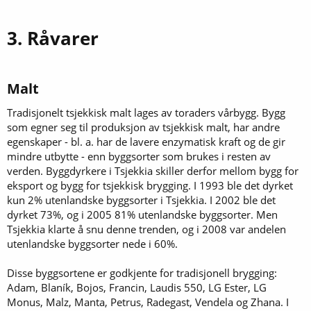
3. Råvarer
Malt​
Tradisjonelt tsjekkisk malt lages av toraders vårbygg. Bygg
som egner seg til produksjon av tsjekkisk malt, har andre
egenskaper - bl. a. har de lavere enzymatisk kraft og de gir
mindre utbytte - enn byggsorter som brukes i resten av
verden. Byggdyrkere i Tsjekkia skiller derfor mellom bygg for
eksport og bygg for tsjekkisk brygging. I 1993 ble det dyrket
kun 2% utenlandske byggsorter i Tsjekkia. I 2002 ble det
dyrket 73%, og i 2005 81% utenlandske byggsorter. Men
Tsjekkia klarte å snu denne trenden, og i 2008 var andelen
utenlandske byggsorter nede i 60%.
Disse byggsortene er godkjente for tradisjonell brygging:
Adam, Blaník, Bojos, Francin, Laudis 550, LG Ester, LG
Monus, Malz, Manta, Petrus, Radegast, Vendela og Zhana. I