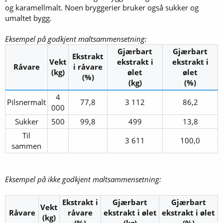
og karamellmalt. Noen bryggerier bruker også sukker og
umaltet bygg.
Eksempel på godkjent maltsammensetning:
Gjærbart
Gjærbart
Ekstrakt
Vekt
ekstrakt i
ekstrakt i
Råvare
i råvare
(kg)
ølet
ølet
(%)
(kg)
(%)
4
Pilsnermalt​
77,8​
3 112​
86,2​
000​
Sukker​
500​
99,8​
499​
13,8​
Til
3 611​
100,0​
sammen​
Eksempel på ikke godkjent maltsammensetning:
Ekstrakt i
Gjærbart
Gjærbart
Vekt
Råvare
råvare
ekstrakt i ølet
ekstrakt i ølet
(kg)
(%)
(kg)
(%)