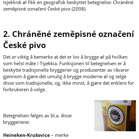
tsjekkisk øl fikk en geografisk beskyttet betegnelse: Chráněné
zeměpisné označení České pivo (2008).
2. Chráněné zeměpisné označení
České pivo
Det er viktig å bemerke at det er lov å brygge øl på hvilken
som helst måte i Tsjekkia. Funksjonen til betegnelsen er å
beskytte tradisjonelle bryggerier og produsenter av råvarer
gjennom å gjøre det umulig å brygge moderne øl og selge
disse som tradisjonelle, og, ikke minst, å gjøre det enklere for
forbrukeren å velge.
Betegnelsen følges av bl.a. disse
bryggeriene:
Heineken-Krušovice
– merke