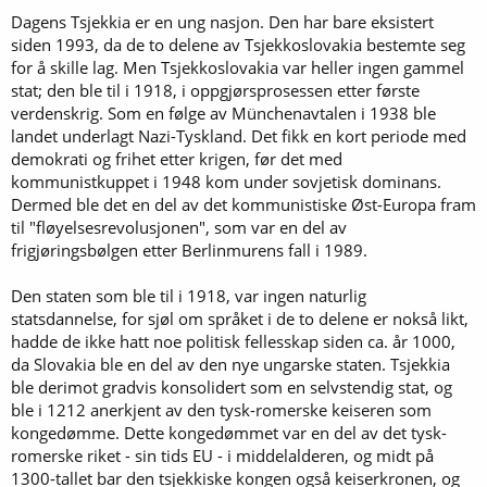
Dagens Tsjekkia er en ung nasjon. Den har bare eksistert
siden 1993, da de to delene av Tsjekkoslovakia bestemte seg
for å skille lag. Men Tsjekkoslovakia var heller ingen gammel
stat; den ble til i 1918, i oppgjørsprosessen etter første
verdenskrig. Som en følge av Münchenavtalen i 1938 ble
landet underlagt Nazi-Tyskland. Det fikk en kort periode med
demokrati og frihet etter krigen, før det med
kommunistkuppet i 1948 kom under sovjetisk dominans.
Dermed ble det en del av det kommunistiske Øst-Europa fram
til "fløyelsesrevolusjonen", som var en del av
frigjøringsbølgen etter Berlinmurens fall i 1989.
Den staten som ble til i 1918, var ingen naturlig
statsdannelse, for sjøl om språket i de to delene er nokså likt,
hadde de ikke hatt noe politisk fellesskap siden ca. år 1000,
da Slovakia ble en del av den nye ungarske staten. Tsjekkia
ble derimot gradvis konsolidert som en selvstendig stat, og
ble i 1212 anerkjent av den tysk-romerske keiseren som
kongedømme. Dette kongedømmet var en del av det tysk-
romerske riket - sin tids EU - i middelalderen, og midt på
1300-tallet bar den tsjekkiske kongen også keiserkronen, og