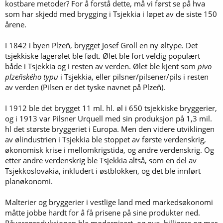
kostbare metoder? For å forstå dette, må vi først se på hva
som har skjedd med brygging i Tsjekkia i løpet av de siste 150
årene.
I 1842 i byen Plzeň, brygget Josef Groll en ny øltype. Det
tsjekkiske lagerølet ble født. Ølet ble fort veldig populært
både i Tsjekkia og i resten av verden. Ølet ble kjent som
pivo
plzeňského typu
i Tsjekkia, eller pilsner/pilsener/pils i resten
av verden (Pilsen er det tyske navnet på Plzeň).
I 1912 ble det brygget 11 ml. hl. øl i 650 tsjekkiske bryggerier,
og i 1913 var Pilsner Urquell med sin produksjon på 1,3 mil.
hl det største bryggeriet i Europa. Men den videre utviklingen
av ølindustrien i Tsjekkia ble stoppet av første verdenskrig,
økonomisk krise i mellomkrigstida, og andre verdenskrig. Og
etter andre verdenskrig ble Tsjekkia altså, som en del av
Tsjekkoslovakia, inkludert i østblokken, og det ble innført
planøkonomi.
Malterier og bryggerier i vestlige land med markedsøkonomi
måtte jobbe hardt for å få prisene på sine produkter ned.
Råvareproduksjonen ble modernisert, og nye, billigere og mer