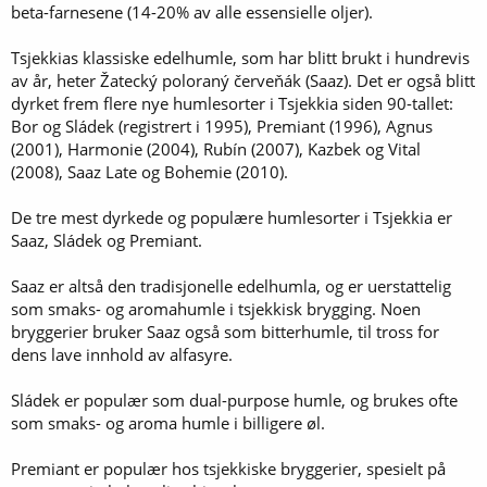
beta-farnesene (14-20% av alle essensielle oljer).
Tsjekkias klassiske edelhumle, som har blitt brukt i hundrevis
av år, heter Žatecký poloraný červeňák (Saaz). Det er også blitt
dyrket frem flere nye humlesorter i Tsjekkia siden 90-tallet:
Bor og Sládek (registrert i 1995), Premiant (1996), Agnus
(2001), Harmonie (2004), Rubín (2007), Kazbek og Vital
(2008), Saaz Late og Bohemie (2010).
De tre mest dyrkede og populære humlesorter i Tsjekkia er
Saaz, Sládek og Premiant.
Saaz er altså den tradisjonelle edelhumla, og er uerstattelig
som smaks- og aromahumle i tsjekkisk brygging. Noen
bryggerier bruker Saaz også som bitterhumle, til tross for
dens lave innhold av alfasyre.
Sládek er populær som dual-purpose humle, og brukes ofte
som smaks- og aroma humle i billigere øl.
Premiant er populær hos tsjekkiske bryggerier, spesielt på