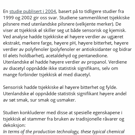
En
studie publisert i 2004
, basert på to tidligere studier fra
1999 og 2002 gir oss svar. Studiene sammenliknet tsjekkiske
pilsnere med utenlandske pilsnere (velkjente merker). De
viser at tsjekkisk øl skiller seg ut både sensorisk og kjemisk.
Ved analyse hadde tsjekkiske øl høyere verdier av ugjæret
ekstrakt, mørkere farge, høyere pH, høyere bitterhet, høyere
verdier av polyfenoler (polyfenoler er antioksidanter og bidrar
til ølets holdbarhet), acetaldehyd og pentanedione.
Utenlandske øl hadde høyere verdier av propanol. Verdiene
av diacetyl oppnådde ikke statistisk signifikans, selv om
mange forbinder tsjekkisk øl med diacetyl.
Sensorisk hadde tsjekkiske øl høyere bitterhet og fylde.
Utenlandske øl oppnådde statistisk signifikant høyere andel
av søt smak, sur smak og usmaker.
Studien konkluderer med disse at spesielle egenskapene i
tsjekkisk øl stammer fra bruken av tradisjonelle råvarer og
dekoksjon:
In terms of the production technology, these typical chemical