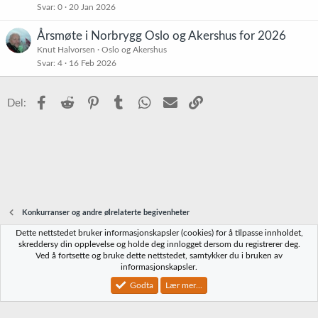
Svar
0
20 Jan 2026
Årsmøte i Norbrygg Oslo og Akershus for 2026
Knut Halvorsen
Oslo og Akershus
Svar
4
16 Feb 2026
Facebook
Reddit
Pinterest
Tumblr
WhatsApp
E-post
Link
Del:
Konkurranser og andre ølrelaterte begivenheter
Dette nettstedet bruker informasjonskapsler (cookies) for å tilpasse innholdet,
Norbrygg-default
skreddersy din opplevelse og holde deg innlogget dersom du registrerer deg.
Ved å fortsette og bruke dette nettstedet, samtykker du i bruken av
Kontakt oss
Vilkår og regler
Personvernregler
Hjelp
Hjem
R
informasjonskapsler.
S
S
Godta
Lær mer...
®
Community platform by XenForo
© 2010-2023 XenForo Ltd.