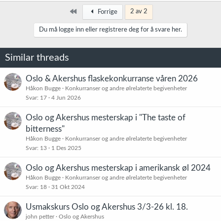
Først
2 av 2
Forrige
Du må logge inn eller registrere deg for å svare her.
Similar threads
Oslo & Akershus flaskekonkurranse våren 2026
Håkon Bugge
Konkurranser og andre ølrelaterte begivenheter
Svar
17
4 Jun 2026
Oslo og Akershus mesterskap i "The taste of
bitterness"
Håkon Bugge
Konkurranser og andre ølrelaterte begivenheter
Svar
13
1 Des 2025
Oslo og Akershus mesterskap i amerikansk øl 2024
Håkon Bugge
Konkurranser og andre ølrelaterte begivenheter
Svar
18
31 Okt 2024
Usmakskurs Oslo og Akershus 3/3-26 kl. 18.
john petter
Oslo og Akershus