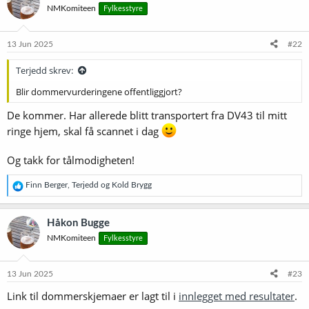
NMKomiteen
Fylkesstyre
j
o
n
e
13 Jun 2025
#22
r
:
Terjedd skrev:
Blir dommervurderingene offentliggjort?
De kommer. Har allerede blitt transportert fra DV43 til mitt
ringe hjem, skal få scannet i dag
Og takk for tålmodigheten!
R
Finn Berger
,
Terjedd
og
Kold Brygg
e
a
k
Håkon Bugge
s
NMKomiteen
Fylkesstyre
j
o
n
e
13 Jun 2025
#23
r
Link til dommerskjemaer er lagt til i
innlegget med resultater
.
: