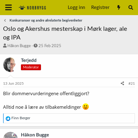
Logg inn
Registrer
Konkurranser og andre ølrelaterte begivenheter
Oslo og Akershus mesterskap i Mørk lager, ale
og IPA
T
S
Håkon Bugge
25 Feb 2025
r
t
å
a
Terjedd
d
r
Moderator
s
t
t
d
a
a
13 Jun 2025
#21
r
t
t
o
Blir dommervurderingene offentliggjort?
e
r
Alltid noe å lære av tilbakemeldinger
R
Finn Berger
e
a
k
Håkon Bugge
s