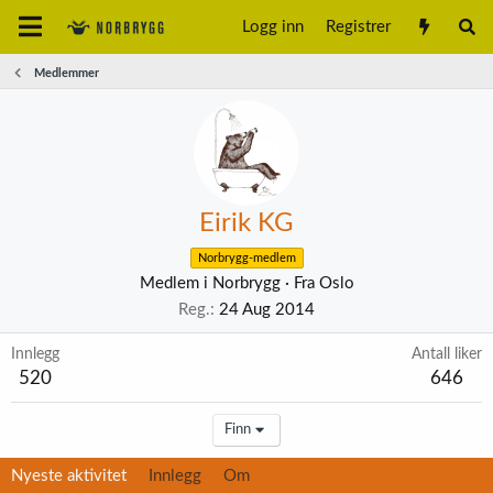
Logg inn
Registrer
Medlemmer
Eirik KG
Norbrygg-medlem
Medlem i Norbrygg
·
Fra
Oslo
Reg.
24 Aug 2014
Innlegg
Antall liker
520
646
Finn
Nyeste aktivitet
Innlegg
Om