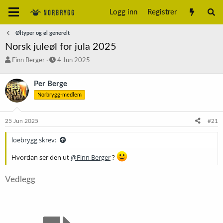
Logg inn
Registrer
Øltyper og øl generelt
Norsk juleøl for jula 2025
T
S
Finn Berger
4 Jun 2025
r
t
å
a
Per Berge
d
r
Norbrygg-medlem
s
t
t
d
a
a
25 Jun 2025
#21
r
t
t
o
loebrygg skrev:
e
r
Hvordan ser den ut
@Finn Berger
?
Vedlegg