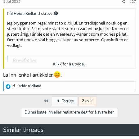
e
1 Jul 2025
#27
r
:
Pål Heide Kielland skrev:
Jeg brygger som regel minst to øl til jul. En tradisjonell norsk og en
sterk skotsk. Sistnevnte startet som en variant av Julefred, men er
justert årlig. I år ble det en WeeHeavy-variant som modnes på fat.
Den trad norske skal brygges i løpet av sommeren. Oppskriften er
vedlagt.
Brewfather
Klikk for å utvide...
Powerful and easy to use tool for your brewing needs
share.brewfather.app
La inn lenke i artikkelen
.
Brewfather
R
Pål Heide Kielland
Powerful and easy to use tool for your brewing needs
e
a
share.brewfather.app
k
Først
2 av 2
Forrige
s
j
Du må logge inn eller registrere deg for å svare her.
o
n
e
Similar threads
r
: