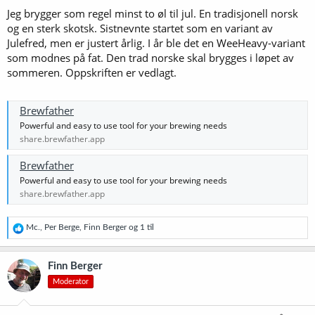
r
Jeg brygger som regel minst to øl til jul. En tradisjonell norsk
:
og en sterk skotsk. Sistnevnte startet som en variant av
Julefred, men er justert årlig. I år ble det en WeeHeavy-variant
som modnes på fat. Den trad norske skal brygges i løpet av
sommeren. Oppskriften er vedlagt.
Brewfather
Powerful and easy to use tool for your brewing needs
share.brewfather.app
Brewfather
Powerful and easy to use tool for your brewing needs
share.brewfather.app
R
Mc.
,
Per Berge
,
Finn Berger
og 1 til
e
a
k
Finn Berger
s
Moderator
j
o
n