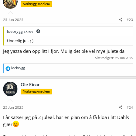
Norbrygg-medlem
25 Jun 2025
#23
loebrygg skrev:
Underlig jul.. ;-)
Jeg yazza den opp litt i fjor. Mulig det ble vel mye julete da
Sist redigert:
25 Jun 2025
R
loebrygg
e
a
k
Ole Einar
s
Norbrygg-medlem
j
o
n
e
25 Jun 2025
#24
r
I år satser jeg på 2 juleøl, har en plan om å få kloa i litt Dahls
:
gjær