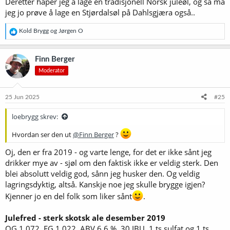
Deretter håper jeg å lage en tradisjonell Norsk juleøl, og så må
jeg jo prøve å lage en Stjørdalsøl på Dahlsgjæra også..
R
Kold Brygg
og
Jørgen O
e
a
k
Finn Berger
s
Moderator
j
o
n
e
25 Jun 2025
#25
r
:
loebrygg skrev:
Hvordan ser den ut
@Finn Berger
?
Oj, den er fra 2019 - og varte lenge, for det er ikke sånt jeg
drikker mye av - sjøl om den faktisk ikke er veldig sterk. Den
blei absolutt veldig god, sånn jeg husker den. Og veldig
lagringsdyktig, altså. Kanskje noe jeg skulle brygge igjen?
Kjenner jo en del folk som liker sånt
.
Julefred - sterk skotsk ale desember 2019
OG 1.072, FG 1.022, ABV 6,6 %, 30 IBU, 1 ts sulfat og 1 ts