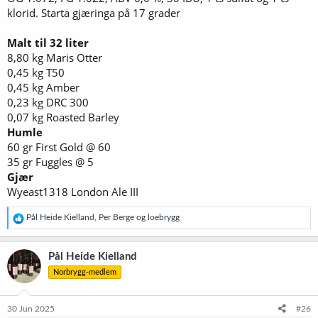
klorid. Starta gjæringa på 17 grader
Malt til 32 liter
8,80 kg Maris Otter
0,45 kg T50
0,45 kg Amber
0,23 kg DRC 300
0,07 kg Roasted Barley
Humle
60 gr First Gold @ 60
35 gr Fuggles @ 5
Gjær
Wyeast1318 London Ale III
R
Pål Heide Kielland
,
Per Berge
og
loebrygg
e
a
k
Pål Heide Kielland
s
Norbrygg-medlem
j
o
n
e
30 Jun 2025
#26