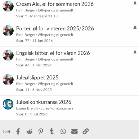
Cream Ale, øl for sommeren 2026
l
Finn Berger
Øltyper og øl generelt
Svar
5
Mandag kl 11:13
i
s
Porter, øl for vinteren 2025/2026
t
l
Finn Berger
Øltyper og øl generelt
r
Svar
77
11 Jan 2026
i
e
s
t
Engelsk bitter, øl for våren 2026
t
l
Finn Berger
Øltyper og øl generelt
r
Svar
46
1 Mar 2026
i
e
s
t
Juleølslippet 2025
t
Finn Berger
Øltyper og øl generelt
r
Svar
11
6 Nov 2025
e
t
Juleølkonkurranse 2026
Espen Breivik
Juleølkonkurransen
Svar
0
5 Jul 2026
Facebook
Reddit
Pinterest
Tumblr
WhatsApp
E-post
Link
Del: