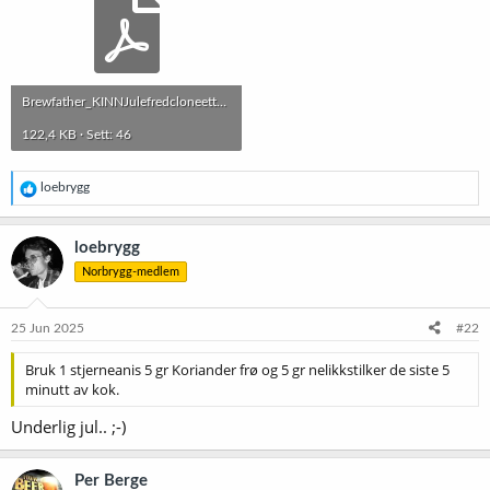
Brewfather_KINNJulefredcloneetterFinnBerger_20250625.pdf
122,4 KB · Sett: 46
R
loebrygg
e
a
k
loebrygg
s
Norbrygg-medlem
j
o
n
e
25 Jun 2025
#22
r
:
Bruk 1 stjerneanis 5 gr Koriander frø og 5 gr nelikkstilker de siste 5
minutt av kok.
Underlig jul.. ;-)
Per Berge