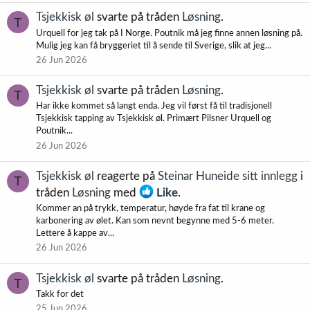
Tsjekkisk øl
svarte på tråden
Løsning
.
T
Urquell for jeg tak på I Norge. Poutnik må jeg finne annen løsning på.
Mulig jeg kan få bryggeriet til å sende til Sverige, slik at jeg...
26 Jun 2026
Tsjekkisk øl
svarte på tråden
Løsning
.
T
Har ikke kommet så langt enda. Jeg vil først få til tradisjonell
Tsjekkisk tapping av Tsjekkisk øl. Primært Pilsner Urquell og
Poutnik...
26 Jun 2026
Tsjekkisk øl
reagerte på
Steinar Huneide sitt innlegg
i
T
tråden
Løsning
med
Like
.
Kommer an på trykk, temperatur, høyde fra fat til krane og
karbonering av ølet. Kan som nevnt begynne med 5-6 meter.
Lettere å kappe av...
26 Jun 2026
Tsjekkisk øl
svarte på tråden
Løsning
.
T
Takk for det
25 Jun 2026