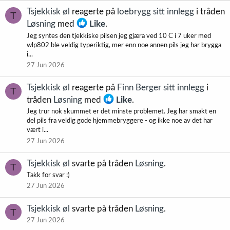
Tsjekkisk øl
reagerte på
loebrygg sitt innlegg
i tråden
T
Løsning
med
Like
.
Jeg syntes den tjekkiske pilsen jeg gjæra ved 10 C i 7 uker med
wlp802 ble veldig typeriktig, mer enn noe annen pils jeg har brygga
i...
27 Jun 2026
Tsjekkisk øl
reagerte på
Finn Berger sitt innlegg
i
T
tråden
Løsning
med
Like
.
Jeg trur nok skummet er det minste problemet. Jeg har smakt en
del pils fra veldig gode hjemmebryggere - og ikke noe av det har
vært i...
27 Jun 2026
Tsjekkisk øl
svarte på tråden
Løsning
.
T
Takk for svar :)
27 Jun 2026
Tsjekkisk øl
svarte på tråden
Løsning
.
T
27 Jun 2026