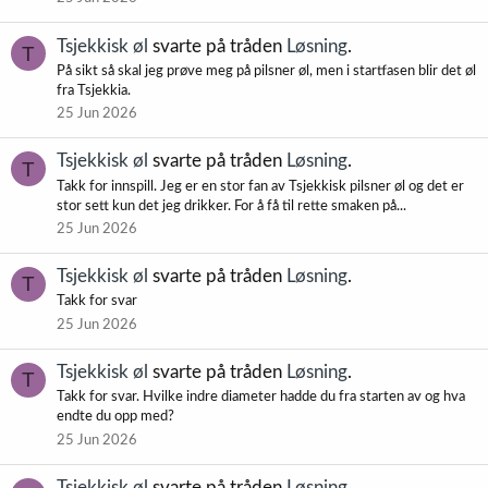
Tsjekkisk øl
svarte på tråden
Løsning
.
T
På sikt så skal jeg prøve meg på pilsner øl, men i startfasen blir det øl
fra Tsjekkia.
25 Jun 2026
Tsjekkisk øl
svarte på tråden
Løsning
.
T
Takk for innspill. Jeg er en stor fan av Tsjekkisk pilsner øl og det er
stor sett kun det jeg drikker. For å få til rette smaken på...
25 Jun 2026
Tsjekkisk øl
svarte på tråden
Løsning
.
T
Takk for svar
25 Jun 2026
Tsjekkisk øl
svarte på tråden
Løsning
.
T
Takk for svar. Hvilke indre diameter hadde du fra starten av og hva
endte du opp med?
25 Jun 2026
Tsjekkisk øl
svarte på tråden
Løsning
.