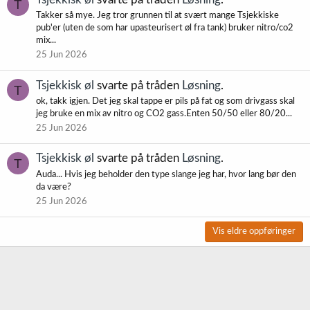
T
Takker så mye. Jeg tror grunnen til at svært mange Tsjekkiske
pub'er (uten de som har upasteurisert øl fra tank) bruker nitro/co2
mix...
25 Jun 2026
Tsjekkisk øl
svarte på tråden
Løsning
.
T
ok, takk igjen. Det jeg skal tappe er pils på fat og som drivgass skal
jeg bruke en mix av nitro og CO2 gass.Enten 50/50 eller 80/20...
25 Jun 2026
Tsjekkisk øl
svarte på tråden
Løsning
.
T
Auda... Hvis jeg beholder den type slange jeg har, hvor lang bør den
da være?
25 Jun 2026
Vis eldre oppføringer