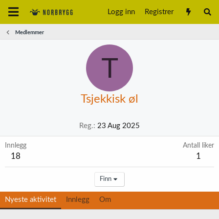
Logg inn
Registrer
Medlemmer
T
Tsjekkisk øl
Reg.
23 Aug 2025
Innlegg
Antall liker
18
1
Finn
Nyeste aktivitet
Innlegg
Om