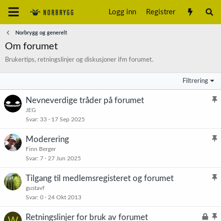
Logg inn
Registrer
Norbrygg og generelt
Om forumet
Brukertips, retningslinjer og diskusjoner ifm forumet.
Filtrering
Nevneverdige tråder på forumet
l
JEG
Svar
33
17 Sep 2025
i
s
Moderering
t
l
Finn Berger
r
Svar
7
27 Jun 2025
i
e
s
t
Tilgang til medlemsregisteret og forumet
t
l
gustavf
r
Svar
0
24 Okt 2013
i
e
s
t
L
Retningslinjer for bruk av forumet
W
t