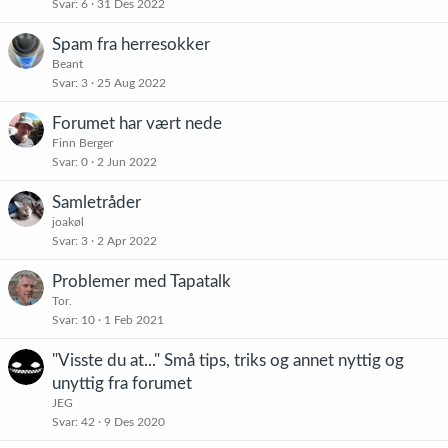
Svar
6
31 Des 2022
Spam fra herresokker
Beant
Svar
3
25 Aug 2022
Forumet har vært nede
Finn Berger
Svar
0
2 Jun 2022
Samletråder
joakøl
Svar
3
2 Apr 2022
Problemer med Tapatalk
Tor.
Svar
10
1 Feb 2021
"Visste du at..." Små tips, triks og annet nyttig og
unyttig fra forumet
JEG
Svar
42
9 Des 2020