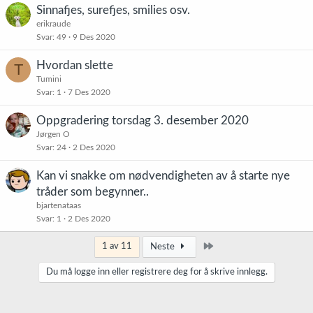
Sinnafjes, surefjes, smilies osv.
erikraude
Svar
49
9 Des 2020
Hvordan slette
T
Tumini
Svar
1
7 Des 2020
Oppgradering torsdag 3. desember 2020
Jørgen O
Svar
24
2 Des 2020
Kan vi snakke om nødvendigheten av å starte nye
tråder som begynner..
bjartenataas
Svar
1
2 Des 2020
Siste
1 av 11
Neste
Du må logge inn eller registrere deg for å skrive innlegg.