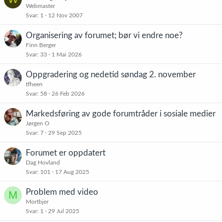
å
l
Webmaster
r
Svar
1
12 Nov 2007
s
i
e
t
s
t
Organisering av forumet; bør vi endre noe?
t
Finn Berger
r
Svar
33
1 Mai 2026
e
t
Oppgradering og nedetid søndag 2. november
tfheen
Svar
58
26 Feb 2026
Markedsføring av gode forumtråder i sosiale medier
Jørgen O
Svar
7
29 Sep 2025
Forumet er oppdatert
Dag Hovland
Svar
101
17 Aug 2025
Problem med video
M
Mortbjer
Svar
1
29 Jul 2025