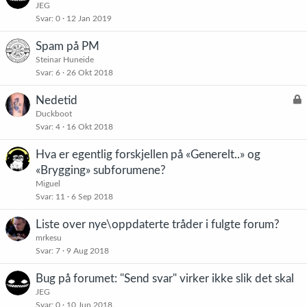
JEG
Svar
0
12 Jan 2019
Spam på PM
Steinar Huneide
Svar
6
26 Okt 2018
L
Nedetid
å
Duckboot
Svar
4
16 Okt 2018
s
t
Hva er egentlig forskjellen på «Generelt..» og
«Brygging» subforumene?
Miguel
Svar
11
6 Sep 2018
Liste over nye\oppdaterte tråder i fulgte forum?
mrkesu
Svar
7
9 Aug 2018
Bug på forumet: "Send svar" virker ikke slik det skal
JEG
Svar
0
10 Jun 2018