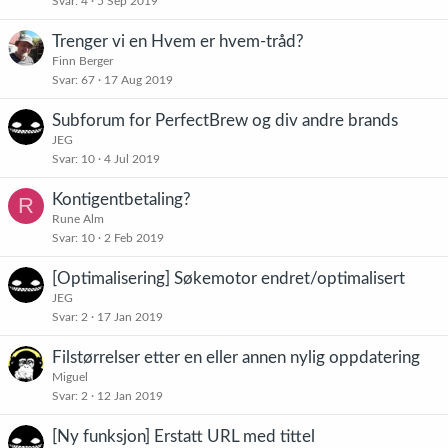
Svar
4
5 Sep 2019
n
i
Trenger vi en Hvem er hvem-tråd?
n
Finn Berger
g
Svar
67
17 Aug 2019
Subforum for PerfectBrew og div andre brands
JEG
Svar
10
4 Jul 2019
Kontigentbetaling?
R
Rune Alm
Svar
10
2 Feb 2019
[Optimalisering] Søkemotor endret/optimalisert
JEG
Svar
2
17 Jan 2019
Filstørrelser etter en eller annen nylig oppdatering
Miguel
Svar
2
12 Jan 2019
[Ny funksjon] Erstatt URL med tittel