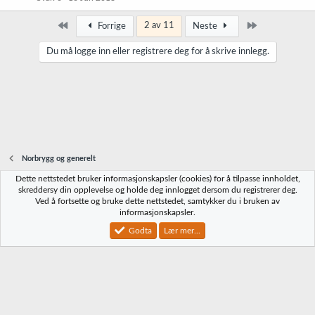
Først
Siste
2 av 11
Forrige
Neste
Du må logge inn eller registrere deg for å skrive innlegg.
Norbrygg og generelt
Dette nettstedet bruker informasjonskapsler (cookies) for å tilpasse innholdet,
Norbrygg-default
skreddersy din opplevelse og holde deg innlogget dersom du registrerer deg.
Ved å fortsette og bruke dette nettstedet, samtykker du i bruken av
Kontakt oss
Vilkår og regler
Personvernregler
Hjelp
Hjem
R
informasjonskapsler.
S
S
Godta
Lær mer...
®
Community platform by XenForo
© 2010-2023 XenForo Ltd.