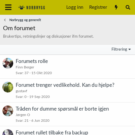
Logg inn
Registrer
Norbrygg og generelt
Om forumet
Brukertips, retningslinjer og diskusjoner ifm forumet.
Filtrering
Forumets rolle
Finn Berger
Svar
37
15 Okt 2020
Forumet trenger vedlikehold. Kan du hjelpe?
gustavf
Svar
0
19 Sep 2020
Tråden for dumme spørsmål er borte igjen
Jørgen O
Svar
21
6 Jun 2020
Forumet rullet tilbake fra backup