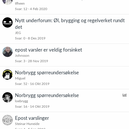
tfheen
Svar
12
4 Feb 2020
Nytt underforum: Øl, brygging og regelverket rundt
det
JEG
Svar
0
8 Des 2019
epost varsler er veldig forsinket
Johnsson
Svar
3
28 Nov 2019
Norbrygg spørreundersøkelse
Miguel
Svar
52
16 Okt 2019
Norbrygg spørreundersøkelse
v
loebrygg
Svar
16
14 Okt 2019
s
t
Epost varslinger
e
Steinar Huneide