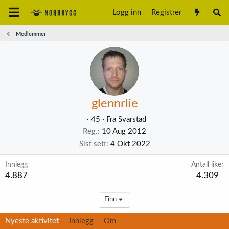
Logg inn
Registrer
Medlemmer
glennrlie
·
45
·
Fra
Svarstad
Reg.
10 Aug 2012
Sist sett
4 Okt 2022
Innlegg
Antall liker
4.887
4.309
Finn
Nyeste aktivitet
Innlegg
Om