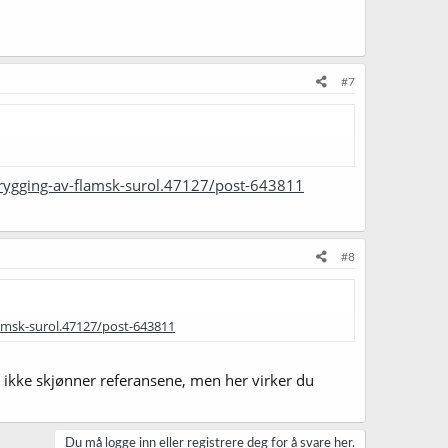
#7
-brygging-av-flamsk-surol.47127/post-643811
#8
lamsk-surol.47127/post-643811
eg ikke skjønner referansene, men her virker du
Du må logge inn eller registrere deg for å svare her.