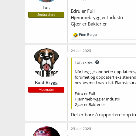
r
Tor.
:
Edru er Full
Sentralstyre
Hjemmebrygg er Industri
Gjær er Bakterier
R
Finn Berger
e
a
k
24 Jun 2025
s
j
Tor. skrev:
o
n
Når bryggesannheter oppdateres, 
e
forumet og oppdatert eksisterende 
r
nevnes med navn istf. Flamsk surøl
Kold Brygg
:
Moderator
Edru er Full
Hjemmebrygg er Industri
Gjær er Bakterier
Det er bare å rapportere opp in
25 Jun 2025