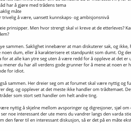
tråd har å gjøre med trådens tema
saklig måte
er trivelig å være, uansett kunnskaps- og ambisjonsnivå
greie prinsipper. Men hvor strengt skal vi kreve at de etterleves? K
 dem?
ye sammen. Saklighet innebærer at man diskuterer sak, og ikke, h
le noen dum, eller å karakterisere et standpunkt som dumt. Og ders
a for at alle kan ytre seg uten å være redd for å oppleve at det er
u mener du har all verdens gode grunner for å mene at noen er helt 
de for idiot.
gså sammen. Her dreier seg om at forumet skal være nyttig og fun
er deg, og opplever at det meste ikke handler om trådtemaet. Det 
 tråder som stort sett handler om helt andre ting.
være nyttig å skjelne mellom avsporinger og digresjoner, sjøl om det
du ser noe interessant der ute mens du vandrer langs den varda st
 den fører til en interessant diskusjon, så er det på en måte ekst