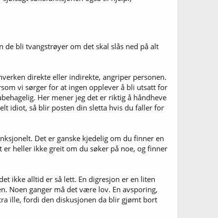
an de bli tvangstrøyer om det skal slås ned på alt
verken direkte eller indirekte, angriper personen.
om vi sørger for at ingen opplever å bli utsatt for
 ubehagelig. Her mener jeg det er riktig å håndheve
idiot, så blir posten din sletta hvis du faller for
ksjonelt. Det er ganske kjedelig om du finner en
er heller ikke greit om du søker på noe, og finner
 ikke alltid er så lett. En digresjon er en liten
ien. Noen ganger må det være lov. En avsporing,
ra ille, fordi den diskusjonen da blir gjømt bort