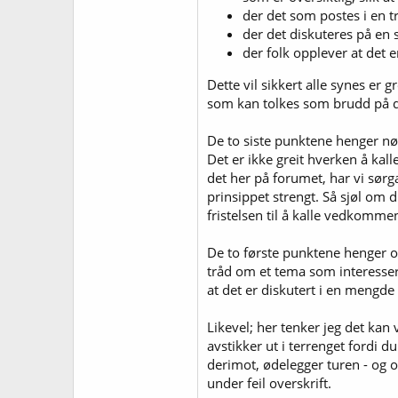
der det som postes i en 
der det diskuteres på en 
der folk opplever at det 
Dette vil sikkert alle synes er 
som kan tolkes som brudd på
De to siste punktene henger nø
Det er ikke greit hverken å kal
det her på forumet, har vi sørg
prinsippet strengt. Så sjøl om d
fristelsen til å kalle vedkommen
De to første punktene henger o
tråd om et tema som interesser
at det er diskutert i en mengde
Likevel; her tenker jeg det kan 
avstikker ut i terrenget fordi 
derimot, ødelegger turen - og om
under feil overskrift.