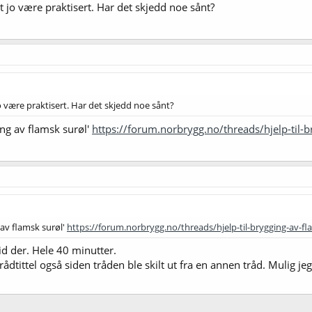
 jo være praktisert. Har det skjedd noe sånt?
o være praktisert. Har det skjedd noe sånt?
ging av flamsk surøl'
https://forum.norbrygg.no/threads/hjelp-til
g av flamsk surøl'
https://forum.norbrygg.no/threads/hjelp-til-brygging-av-f
 tid der. Hele 40 minutter.
rådtittel også siden tråden ble skilt ut fra en annen tråd. Mulig j