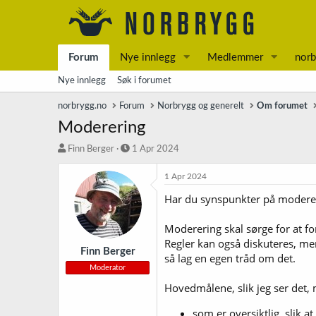
Forum
Nye innlegg
Medlemmer
norb
Nye innlegg
Søk i forumet
norbrygg.no
Forum
Norbrygg og generelt
Om forumet
Moderering
T
S
Finn Berger
1 Apr 2024
r
t
å
a
1 Apr 2024
d
r
Har du synspunkter på modereri
s
t
t
d
a
a
Moderering skal sørge for at fo
r
t
Regler kan også diskuteres, men
t
o
Finn Berger
så lag en egen tråd om det.
e
Moderator
r
Hovedmålene, slik jeg ser det,
som er oversiktlig, slik a