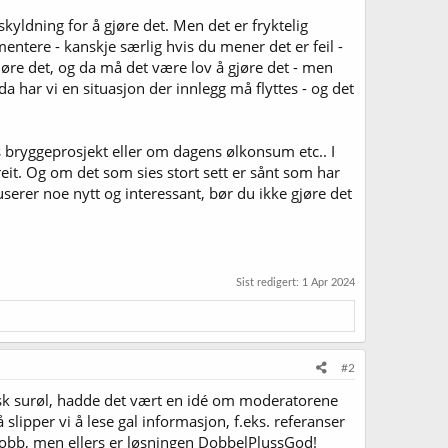
skyldning for å gjøre det. Men det er fryktelig
tere - kanskje særlig hvis du mener det er feil -
øre det, og da må det være lov å gjøre det - men
a har vi en situasjon der innlegg må flyttes - og det
bryggeprosjekt eller om dagens ølkonsum etc.. I
it. Og om det som sies stort sett er sånt som har
userer noe nytt og interessant, bør du ikke gjøre det
Sist redigert:
1 Apr 2024
#2
sk surøl, hadde det vært en idé om moderatorene
ipper vi å lese gal informasjon, f.eks. referanser
 jobb, men ellers er løsningen DobbelPlussGod!