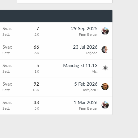
Svar
7
29 Sep 2025
Sett
2K
Finn Berger
Svar
66
23 Jul 2026
Sett
6K
Terjedd
K
Svar
5
Mandag kl 11:13
Sett
1K
Mc.
Svar
92
5 Feb 2026
Sett
13K
TorbjornJ
Svar
33
1 Mai 2026
Sett
5K
Finn Berger