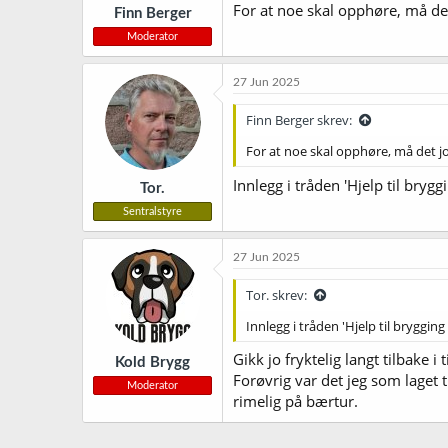
For at noe skal opphøre, må det
Finn Berger
:
Moderator
27 Jun 2025
Finn Berger skrev:
For at noe skal opphøre, må det j
Innlegg i tråden 'Hjelp til bryg
Tor.
Sentralstyre
27 Jun 2025
Tor. skrev:
Innlegg i tråden 'Hjelp til bryggin
Gikk jo fryktelig langt tilbake i
Kold Brygg
Forøvrig var det jeg som laget t
Moderator
rimelig på bærtur.