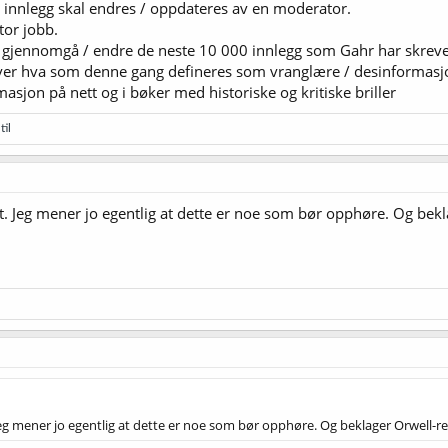
s innlegg skal endres / oppdateres av en moderator.
tor jobb.
 gjennomgå / endre de neste 10 000 innlegg som Gahr har skreve
r hva som denne gang defineres som vranglære / desinformasj
rmasjon på nett og i bøker med historiske og kritiske briller
til
 Jeg mener jo egentlig at dette er noe som bør opphøre. Og bekla
g mener jo egentlig at dette er noe som bør opphøre. Og beklager Orwell-ref