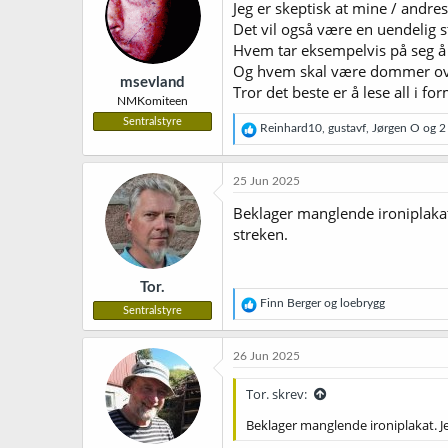
Jeg er skeptisk at mine / andre
Det vil også være en uendelig s
Hvem tar eksempelvis på seg å
Og hvem skal være dommer ove
msevland
Tror det beste er å lese all i fo
NMKomiteen
Sentralstyre
R
Reinhard10
,
gustavf
,
Jørgen O
og 2 
e
a
k
25 Jun 2025
s
j
Beklager manglende ironiplakat.
o
streken.
n
e
r
Tor.
:
R
Finn Berger
og
loebrygg
Sentralstyre
e
a
k
26 Jun 2025
s
j
Tor. skrev:
o
n
Beklager manglende ironiplakat. Je
e
r