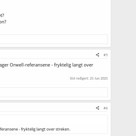
t?
on?
#5
ger Orwell-referansene - fryktelig langt over
Sist redigert:
25 Jun 2025
#6
eransene - fryktelig langt over streken.