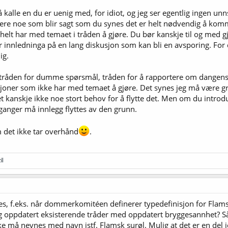
 å kalle en du er uenig med, for idiot, og jeg ser egentlig ingen unn
re noe som blir sagt som du synes det er helt nødvendig å kommen
elt har med temaet i tråden å gjøre. Du bør kanskje til og med gj
ir innledninga på en lang diskusjon som kan bli en avsporing. For d
ig.
tråden for dumme spørsmål, tråden for å rapportere om dangens 
joner som ikke har med temaet å gjøre. Det synes jeg må være gre
et kanskje ikke noe stort behov for å flytte det. Men om du introd
ganger må innlegg flyttes av den grunn.
 det ikke tar overhånd
.
il
s, f.eks. når dommerkomitéen definerer typedefinisjon for Flam
oppdatert eksisterende tråder med oppdatert bryggesannhet? Så sl
kke må nevnes med navn istf. Flamsk surøl. Mulig at det er en del