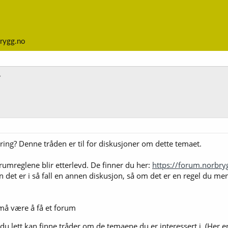
rygg.no
ng? Denne tråden er til for diskusjoner om dette temaet.
rumreglene blir etterlevd. De finner du her:
https://forum.norbryg
 det er i så fall en annen diskusjon, så om det er en regel du men
 må være å få et forum
t du lett kan finne tråder om de temaene du er interessert i. (Her e