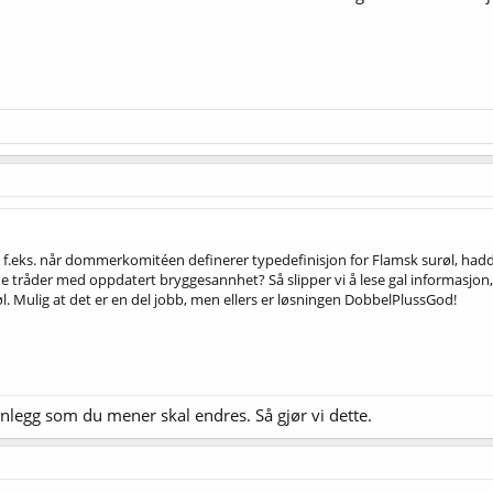
f.eks. når dommerkomitéen definerer typedefinisjon for Flamsk surøl, ha
tråder med oppdatert bryggesannhet? Så slipper vi å lese gal informasjon, f
. Mulig at det er en del jobb, men ellers er løsningen DobbelPlussGod!
nlegg som du mener skal endres. Så gjør vi dette.