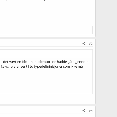
#3
dde det vært en idé om moderatorene hadde gått gjennom
.eks. referanser til to typedefininisjoner som ikke må
#4