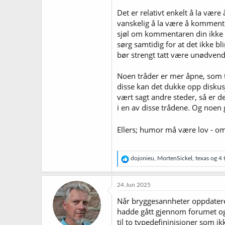
Det er relativt enkelt å la være
vanskelig å la være å kommente
sjøl om kommentaren din ikke h
sørg samtidig for at det ikke bl
bør strengt tatt være unødvend
Noen tråder er mer åpne, som 
disse kan det dukke opp diskus
vært sagt andre steder, så er d
i en av disse trådene. Og noen 
Ellers; humor må være lov - om
R
dojonieu
,
MortenSickel
,
texas
og 4 t
e
a
k
24 Jun 2025
s
j
Når bryggesannheter oppdatere
o
hadde gått gjennom forumet og 
n
til to typedefininisjoner som i
e