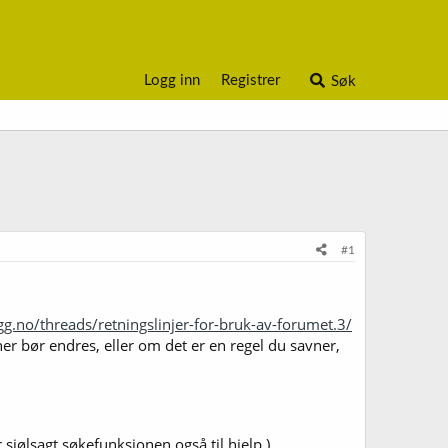
Logg inn
Registrer
Søk
#1
g.no/threads/retningslinjer-for-bruk-av-forumet.3/
er bør endres, eller om det er en regel du savner,
r sjølsagt søkefunksjonen også til hjelp.)