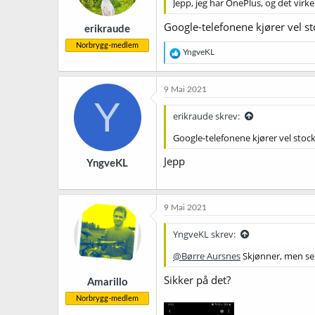
Jepp, jeg har OnePlus, og det virke
e
r
Google-telefonene kjører vel s
erikraude
:
Norbrygg-medlem
R
YngveKL
e
a
k
9 Mai 2021
s
Y
j
erikraude skrev:
o
n
Google-telefonene kjører vel stoc
e
r
Jepp
YngveKL
:
9 Mai 2021
YngveKL skrev:
@Børre Aursnes
Skjønner, men ser
Sikker på det?
Amarillo
Norbrygg-medlem