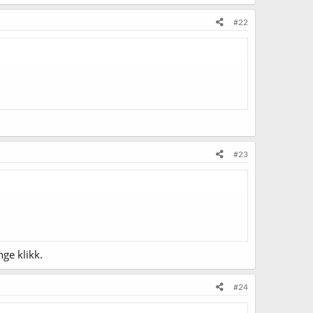
#22
#23
nge klikk.
#24