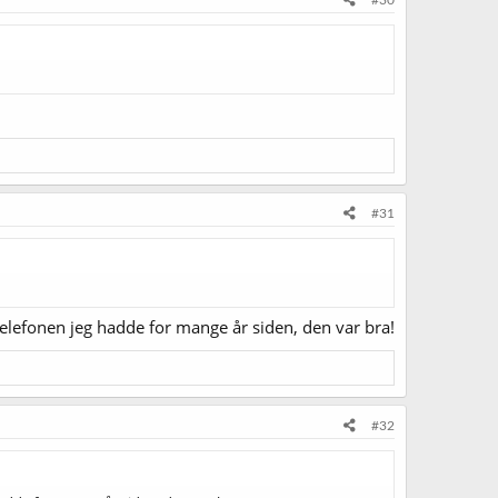
#30
#31
e telefonen jeg hadde for mange år siden, den var bra!
#32