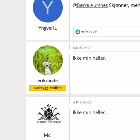
Y
@Børre Aursnes
Skjønner, men 
YngveKL
R
erikraude
e
a
k
6 Mai 2021
s
j
Ikke min heller.
o
n
e
r
erikraude
:
Norbrygg-medlem
6 Mai 2021
Ikke min heller.
Mc.