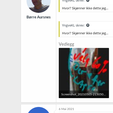
YngveKL skrev:
Hvor? Skjønner ikke dette jeg...
Børre Aursnes
YngveKL skrev:
Hvor? Skjønner ikke dette jeg...
Vedlegg
Screenshot_20210505-215050_Photo Editor.jpg
132,1 KB · Sett: 42
6 Mai 2021