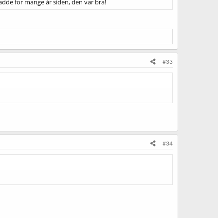
 hadde for mange år siden, den var bra!
#33
#34