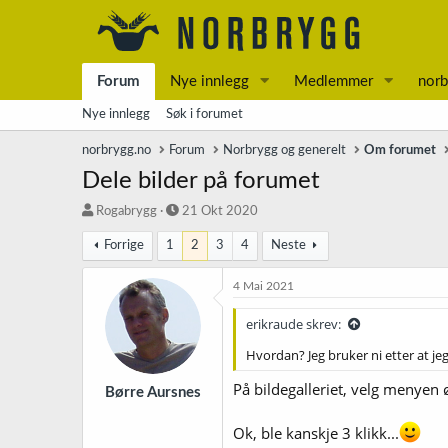
Forum
Nye innlegg
Medlemmer
norb
Nye innlegg
Søk i forumet
norbrygg.no
Forum
Norbrygg og generelt
Om forumet
Dele bilder på forumet
T
S
Rogabrygg
21 Okt 2020
r
t
Forrige
1
2
3
4
Neste
å
a
d
r
s
t
4 Mai 2021
t
d
a
a
erikraude skrev:
r
t
Hvordan? Jeg bruker ni etter at jeg
t
o
e
På bildegalleriet, velg menyen ø
r
Børre Aursnes
Ok, ble kanskje 3 klikk...