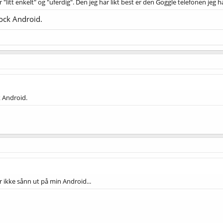
r "litt enkelt" og "uferdig". Den jeg har likt best er den Goggle telefonen jeg
tock Android.
k Android.
 ikke sånn ut på min Android...