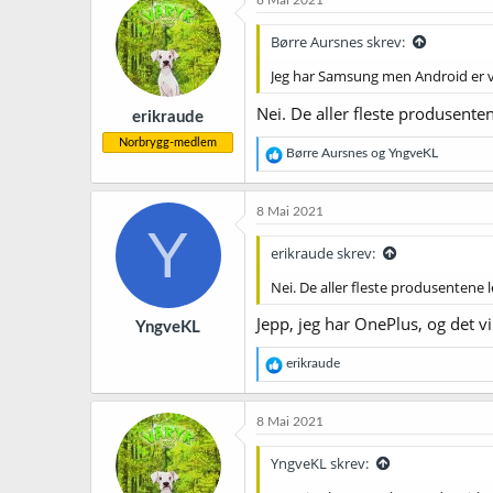
8 Mai 2021
Børre Aursnes skrev:
Jeg har Samsung men Android er v
Nei. De aller fleste produsente
erikraude
Norbrygg-medlem
R
Børre Aursnes
og
YngveKL
e
a
k
8 Mai 2021
s
Y
j
erikraude skrev:
o
n
Nei. De aller fleste produsentene 
e
r
Jepp, jeg har OnePlus, og det vi
YngveKL
:
R
erikraude
e
a
k
8 Mai 2021
s
j
YngveKL skrev:
o
n