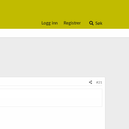
Logg inn
Registrer
Søk
#21