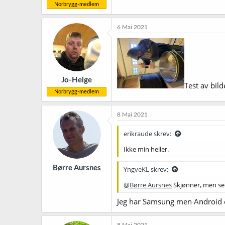
Norbrygg-medlem
6 Mai 2021
Jo-Helge
Test av bild
Norbrygg-medlem
8 Mai 2021
erikraude skrev:
Ikke min heller.
Børre Aursnes
YngveKL skrev:
@Børre Aursnes
Skjønner, men ser
Jeg har Samsung men Android e