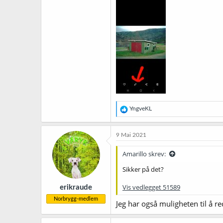
R
YngveKL
e
a
k
9 Mai 2021
s
j
Amarillo skrev:
o
n
Sikker på det?
e
r
Vis vedlegget 51589
erikraude
:
Norbrygg-medlem
Jeg har også muligheten til å re