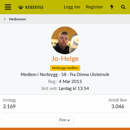
Logg inn
Registrer
Medlemmer
Jo-Helge
Norbrygg-medlem
Medlem i Norbrygg
·
58
·
Fra
Dimna Ulsteinvik
Reg.
4 Mar 2013
Sist sett
Lørdag kl 13:54
Innlegg
Antall liker
3.169
3.046
Finn