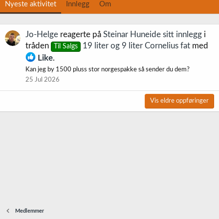
Nyeste aktivitet
Innlegg
Om
Jo-Helge
reagerte på
Steinar Huneide sitt innlegg
i
tråden
19 liter og 9 liter Cornelius fat
med
Til Salgs
Like
.
Kan jeg by 1500 pluss stor norgespakke så sender du dem?
25 Jul 2026
Vis eldre oppføringer
Medlemmer