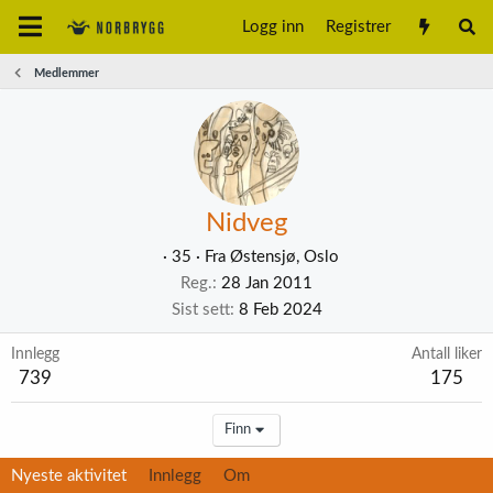
Logg inn
Registrer
Medlemmer
Nidveg
·
35
·
Fra
Østensjø, Oslo
Reg.
28 Jan 2011
Sist sett
8 Feb 2024
Innlegg
Antall liker
739
175
Finn
Nyeste aktivitet
Innlegg
Om