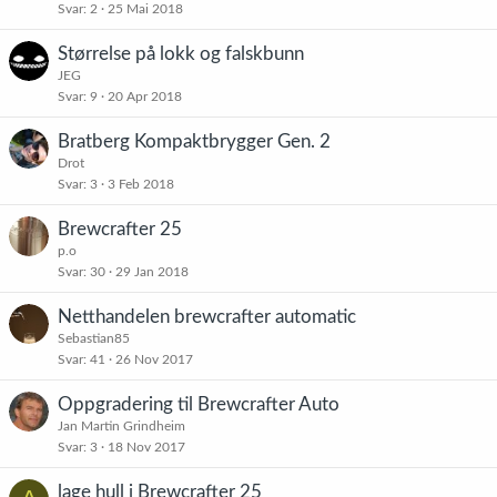
Svar
2
25 Mai 2018
Størrelse på lokk og falskbunn
JEG
Svar
9
20 Apr 2018
Bratberg Kompaktbrygger Gen. 2
Drot
Svar
3
3 Feb 2018
Brewcrafter 25
p.o
Svar
30
29 Jan 2018
Netthandelen brewcrafter automatic
Sebastian85
Svar
41
26 Nov 2017
Oppgradering til Brewcrafter Auto
Jan Martin Grindheim
Svar
3
18 Nov 2017
lage hull i Brewcrafter 25