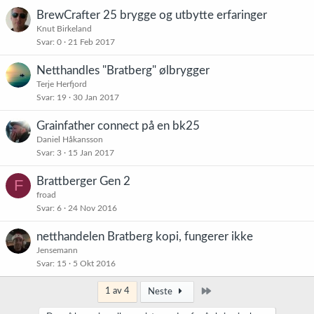
BrewCrafter 25 brygge og utbytte erfaringer
Knut Birkeland
Svar
0
21 Feb 2017
Netthandles "Bratberg" ølbrygger
Terje Herfjord
Svar
19
30 Jan 2017
Grainfather connect på en bk25
Daniel Håkansson
Svar
3
15 Jan 2017
Brattberger Gen 2
F
froad
Svar
6
24 Nov 2016
netthandelen Bratberg kopi, fungerer ikke
Jensemann
Svar
15
5 Okt 2016
Siste
1 av 4
Neste