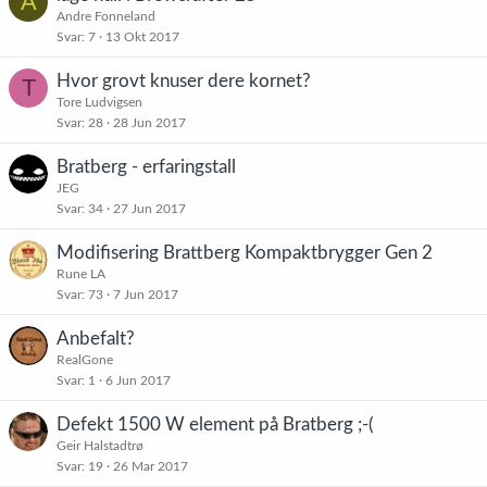
A
Andre Fonneland
Svar
7
13 Okt 2017
Hvor grovt knuser dere kornet?
T
Tore Ludvigsen
Svar
28
28 Jun 2017
Bratberg - erfaringstall
JEG
Svar
34
27 Jun 2017
Modifisering Brattberg Kompaktbrygger Gen 2
Rune LA
Svar
73
7 Jun 2017
Anbefalt?
RealGone
Svar
1
6 Jun 2017
Defekt 1500 W element på Bratberg ;-(
Geir Halstadtrø
Svar
19
26 Mar 2017