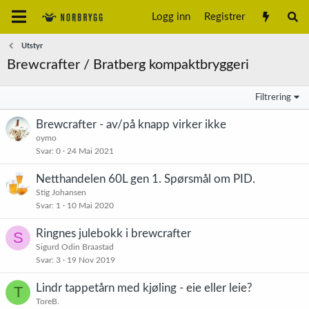
Logg inn
Registrer
Utstyr
Brewcrafter / Bratberg kompaktbryggeri
Filtrering
Brewcrafter - av/på knapp virker ikke
oymo
Svar
0
24 Mai 2021
Netthandelen 60L gen 1. Spørsmål om PID.
Stig Johansen
Svar
1
10 Mai 2020
Ringnes julebokk i brewcrafter
S
Sigurd Odin Braastad
Svar
3
19 Nov 2019
Lindr tappetårn med kjøling - eie eller leie?
T
ToreB.