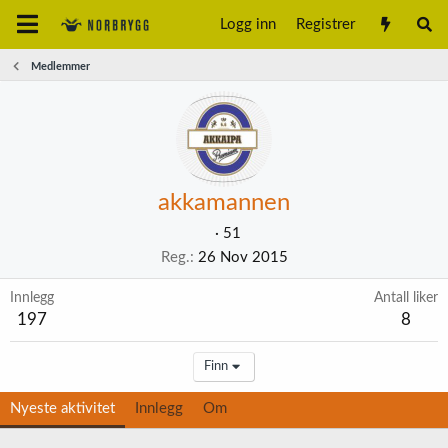
Logg inn
Registrer
Medlemmer
akkamannen
·
51
Reg.
26 Nov 2015
Innlegg
Antall liker
197
8
Finn
Nyeste aktivitet
Innlegg
Om