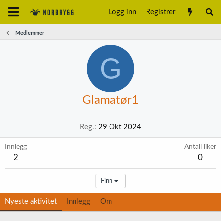
Logg inn
Registrer
Medlemmer
G
Glamatør1
Reg.
29 Okt 2024
Innlegg
Antall liker
2
0
Finn
Nyeste aktivitet
Innlegg
Om