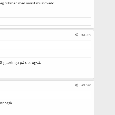
t meg til kiloen med mørkt muscovado.
#3.089
18 gjæringa på det også.
#3.090
det også.