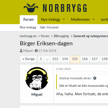
Forum
Nye innlegg
Medlemmer
norb
Nye innlegg
Søk i forumet
norbrygg.no
Forum
Ølbrygging
Generelt og nybegynner
Birger Eriksen-dagen
T
S
Miguel
15 Feb 2018
r
t
Forrige
1
...
153
154
155
156
157
158
å
a
d
r
s
t
4 Mai 2025
t
d
a
a
Steinar Huneide skrev:
r
t
Det er tilsatt en kilo muscovado 
t
o
e
Aha, haha. Men fortsatt, de enk
r
Miguel