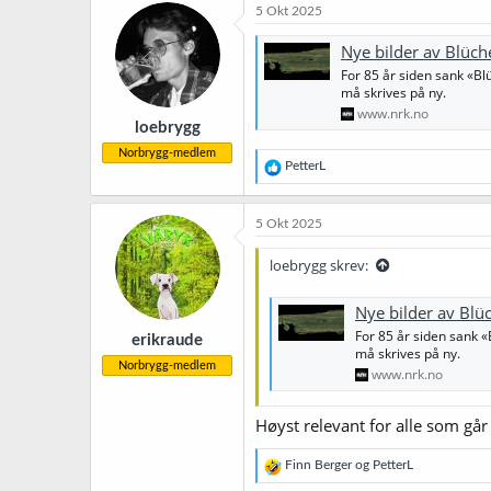
k
5 Okt 2025
s
j
Nye bilder av Blüche
o
For 85 år siden sank «Bl
n
må skrives på ny.
e
r
www.nrk.no
loebrygg
:
Norbrygg-medlem
R
PetterL
e
a
k
5 Okt 2025
s
j
loebrygg skrev:
o
n
e
Nye bilder av Blüc
r
For 85 år siden sank «
erikraude
:
må skrives på ny.
Norbrygg-medlem
www.nrk.no
Høyst relevant for alle som går
R
Finn Berger
og
PetterL
e