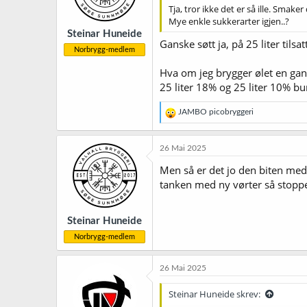
Tja, tror ikke det er så ille. Smaker
Mye enkle sukkerarter igjen..?
Steinar Huneide
Ganske søtt ja, på 25 liter til
Norbrygg-medlem
Hva om jeg brygger ølet en gang 
25 liter 18% og 25 liter 10% bu
R
JAMBO picobryggeri
e
a
k
26 Mai 2025
s
j
Men så er det jo den biten med
o
tanken med ny vørter så stopper
n
e
r
Steinar Huneide
:
Norbrygg-medlem
26 Mai 2025
Steinar Huneide skrev: