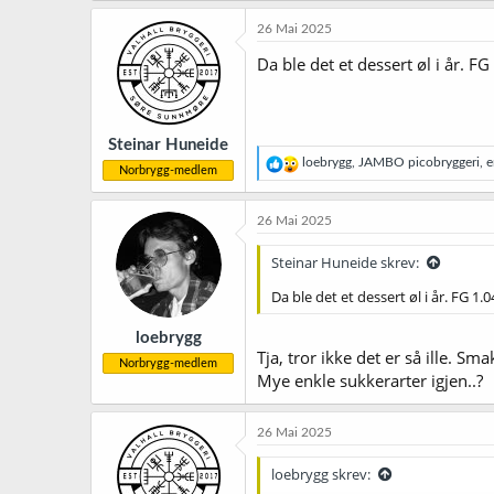
a
k
26 Mai 2025
s
j
Da ble det et dessert øl i år.
o
n
e
r
Steinar Huneide
:
R
loebrygg
,
JAMBO picobryggeri
,
e
Norbrygg-medlem
e
a
k
26 Mai 2025
s
j
Steinar Huneide skrev:
o
n
Da ble det et dessert øl i år. FG 
e
r
loebrygg
:
Tja, tror ikke det er så ille. Sma
Norbrygg-medlem
Mye enkle sukkerarter igjen..?
26 Mai 2025
loebrygg skrev: