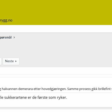
rygg.no
spørsmål
Neste
og halvannen demerara etter hovedgjæringen. Samme prosess gikk brillefint s
le sukkerartene er de første som ryker.