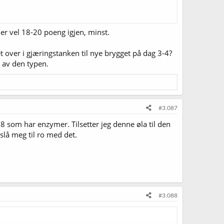
 er vel 18-20 poeng igjen, minst.
et over i gjæringstanken til nye brygget på dag 3-4?
l av den typen.
#3.087
 som har enzymer. Tilsetter jeg denne øla til den
slå meg til ro med det.
#3.088