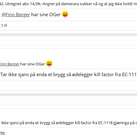
1.042. Utregnet abv 14,5%. Angrer på demerara sukker nå og at jeg ikke hold
m
@Finn Berger
har sine OGer
5 til
inn Berger
har sine OGer
ar ikke sjans på enda et brygg så ødelegger kill factor fra EC-11
ikke sjans på enda et brygg så ødelegger kill factor fra EC-1118 gjæringa på 
te.