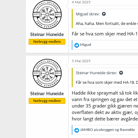
4 Mai 2025
Miguel skrev:
Aha, haha. Men fortsatt, de enkle 
Får se hva som skjer med HA-18
Steinar Huneide
Norbrygg-medlem
R
Miguel
e
a
k
5 Mai 2025
s
j
Steinar Huneide skrev:
o
n
Får se hva som skjer med HA-18. D
e
r
Hadde ikke spraymalt så tok li
Steinar Huneide
:
vann fra springen og gav det et 
Norbrygg-medlem
under 35 grader gikk gjæren ned
overflaten dekt av aktiv gjær, 
hvor langt dette bærer avgårde
R
JAMBO picobryggeri
og
Ravneklo
e