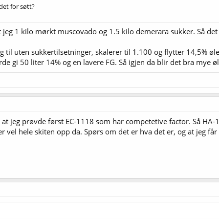
 det for søtt?
satt jeg 1 kilo mørkt muscovado og 1.5 kilo demerara sukker. Så det
til uten sukkertilsetninger, skalerer til 1.100 og flytter 14,5% øl
rde gi 50 liter 14% og en lavere FG. Så igjen da blir det bra mye ø
 at jeg prøvde først EC-1118 som har competetive factor. Så HA-18
 vel hele skiten opp da. Spørs om det er hva det er, og at jeg får 