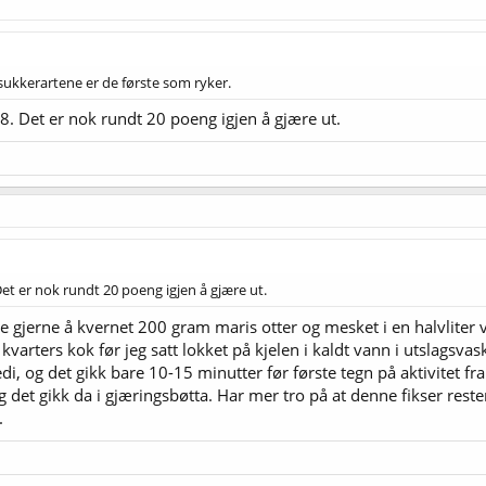
sukkerartene er de første som ryker.
. Det er nok rundt 20 poeng igjen å gjære ut.
et er nok rundt 20 poeng igjen å gjære ut.
ke gjerne å kvernet 200 gram maris otter og mesket i en halvliter
kvarters kok før jeg satt lokket på kjelen i kaldt vann i utslagsva
i, og det gikk bare 10-15 minutter før første tegn på aktivitet fr
og det gikk da i gjæringsbøtta. Har mer tro på at denne fikser res
.