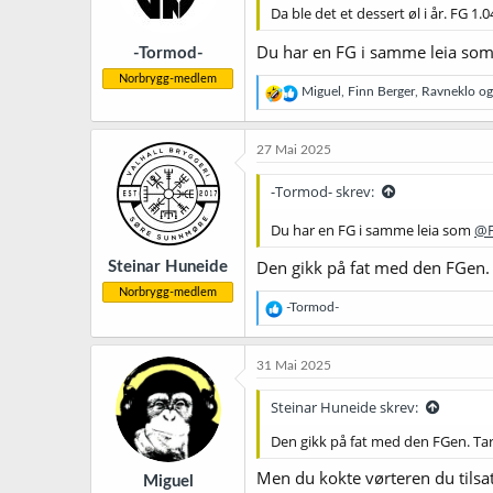
Da ble det et dessert øl i år. FG 
Du har en FG i samme leia so
-Tormod-
Norbrygg-medlem
R
Miguel
,
Finn Berger
,
Ravneklo
og 
e
a
k
27 Mai 2025
s
j
-Tormod- skrev:
o
n
Du har en FG i samme leia som
@F
e
r
Den gikk på fat med den FGen. T
Steinar Huneide
:
Norbrygg-medlem
R
-Tormod-
e
a
k
31 Mai 2025
s
j
Steinar Huneide skrev:
o
n
Den gikk på fat med den FGen. Tar 
e
r
Men du kokte vørteren du tilsat
Miguel
: