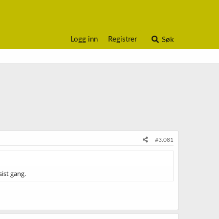
Logg inn
Registrer
Søk
#3.081
ist gang.