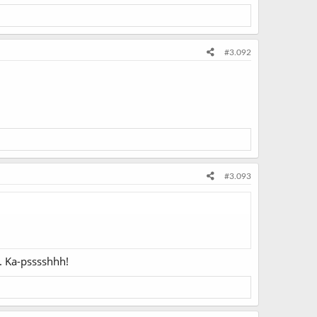
#3.092
#3.093
n. Ka-psssshhh!