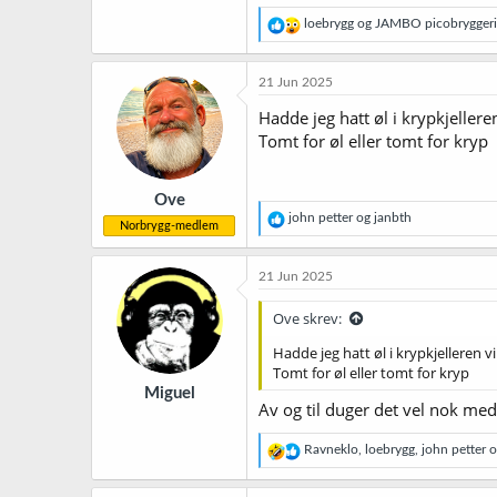
3,2 MB · Sett: 50
R
loebrygg
og
JAMBO picobryggeri
e
a
k
21 Jun 2025
s
j
Hadde jeg hatt øl i krypkjelleren
o
Tomt for øl eller tomt for kryp
n
e
r
Ove
:
R
john petter
og
janbth
Norbrygg-medlem
e
a
k
21 Jun 2025
s
j
Ove skrev:
o
n
Hadde jeg hatt øl i krypkjelleren vi
e
Tomt for øl eller tomt for kryp
r
Miguel
:
Av og til duger det vel nok med
R
Ravneklo
,
loebrygg
,
john petter
og
e
a