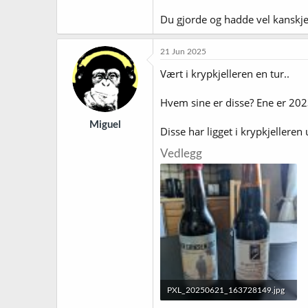
Du gjorde og hadde vel kanskje 
21 Jun 2025
Vært i krypkjelleren en tur..
Hvem sine er disse? Ene er 202
Miguel
Disse har ligget i krypkjelleren
Vedlegg
PXL_20250621_163728149.jpg