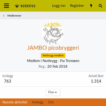
Logg inn
Registrer
Medlemmer
JAMBO picobryggeri
Norbrygg-medlem
Medlem i Norbrygg
·
Fra
Tromøen
Reg.
20 Feb 2018
Innlegg
Antall liker
763
1.314
Finn
Nyeste aktivitet
Innlegg
Om