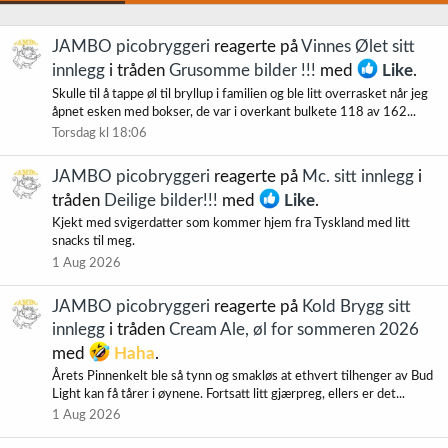
JAMBO picobryggeri
reagerte på
Vinnes Ølet sitt
innlegg
i tråden
Grusomme bilder !!!
med
Like
.
Skulle til å tappe øl til bryllup i familien og ble litt overrasket når jeg
åpnet esken med bokser, de var i overkant bulkete 118 av 162...
Torsdag kl 18:06
JAMBO picobryggeri
reagerte på
Mc. sitt innlegg
i
tråden
Deilige bilder!!!
med
Like
.
Kjekt med svigerdatter som kommer hjem fra Tyskland med litt
snacks til meg.
1 Aug 2026
JAMBO picobryggeri
reagerte på
Kold Brygg sitt
innlegg
i tråden
Cream Ale, øl for sommeren 2026
med
Haha
.
Årets Pinnenkelt ble så tynn og smakløs at ethvert tilhenger av Bud
Light kan få tårer i øynene. Fortsatt litt gjærpreg, ellers er det...
1 Aug 2026