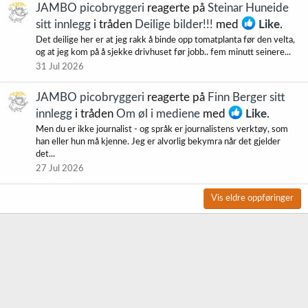
JAMBO picobryggeri
reagerte på
Steinar Huneide
sitt innlegg
i tråden
Deilige bilder!!!
med
Like
.
Det deilige her er at jeg rakk å binde opp tomatplanta før den velta,
og at jeg kom på å sjekke drivhuset før jobb.. fem minutt seinere...
31 Jul 2026
JAMBO picobryggeri
reagerte på
Finn Berger sitt
innlegg
i tråden
Om øl i mediene
med
Like
.
Men du er ikke journalist - og språk er journalistens verktøy, som
han eller hun må kjenne. Jeg er alvorlig bekymra når det gjelder
det...
27 Jul 2026
Vis eldre oppføringer