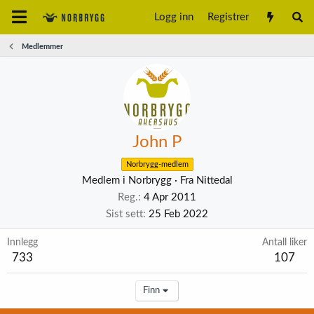
Logg inn
Registrer
Medlemmer
John P
Norbrygg-medlem
Medlem i Norbrygg
·
Fra
Nittedal
Reg.
4 Apr 2011
Sist sett
25 Feb 2022
Innlegg
Antall liker
733
107
Finn