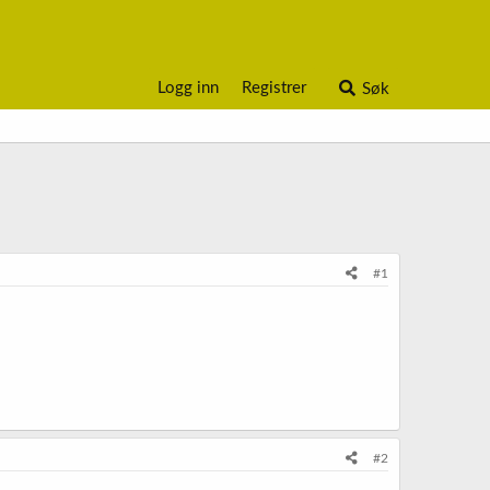
Logg inn
Registrer
Søk
#1
#2