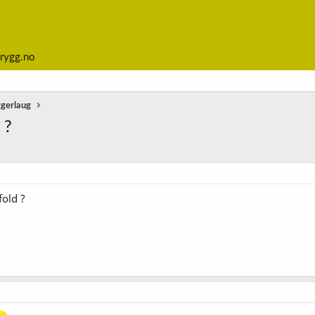
rygg.no
ggerlaug
 ?
fold ?