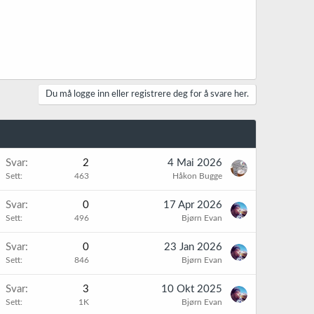
Du må logge inn eller registrere deg for å svare her.
Svar
2
4 Mai 2026
Sett
463
Håkon Bugge
Svar
0
17 Apr 2026
Sett
496
Bjørn Evan
Svar
0
23 Jan 2026
Sett
846
Bjørn Evan
Svar
3
10 Okt 2025
Sett
1K
Bjørn Evan