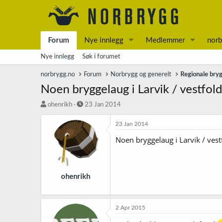
Forum
Nye innlegg
Medlemmer
norb
Nye innlegg
Søk i forumet
norbrygg.no
Forum
Norbrygg og generelt
Regionale bry
Noen bryggelaug i Larvik / vestfold
T
S
ohenrikh
23 Jan 2014
r
t
å
a
23 Jan 2014
d
r
Noen bryggelaug i Larvik / vest
s
t
t
d
a
a
r
t
t
o
ohenrikh
e
r
2 Apr 2015