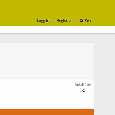
Logg inn
Registrer
Søk
Antall liker
50