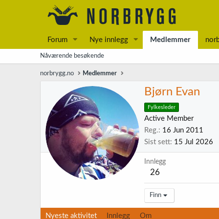
Forum
Nye innlegg
Medlemmer
nor
Nåværende besøkende
norbrygg.no
Medlemmer
Bjørn Evan
Fylkesleder
Active Member
Reg.
16 Jun 2011
Sist sett
15 Jul 2026
Innlegg
26
Finn
Nyeste aktivitet
Innlegg
Om