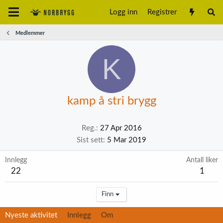
Logg inn
Registrer
Medlemmer
K
kamp å stri brygg
Reg.
27 Apr 2016
Sist sett
5 Mar 2019
Innlegg
Antall liker
22
1
Finn
Nyeste aktivitet
Innlegg
Om