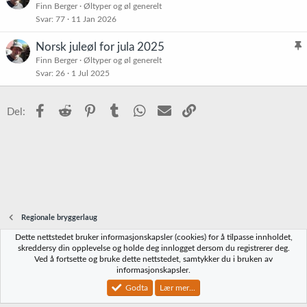
l
Finn Berger
Øltyper og øl generelt
r
Svar
77
11 Jan 2026
i
e
s
t
Norsk juleøl for jula 2025
t
l
Finn Berger
Øltyper og øl generelt
r
Svar
26
1 Jul 2025
i
e
s
t
t
Facebook
Reddit
Pinterest
Tumblr
WhatsApp
E-post
Link
Del:
r
e
t
Regionale bryggerlaug
Dette nettstedet bruker informasjonskapsler (cookies) for å tilpasse innholdet,
Norbrygg-default
skreddersy din opplevelse og holde deg innlogget dersom du registrerer deg.
Ved å fortsette og bruke dette nettstedet, samtykker du i bruken av
Kontakt oss
Vilkår og regler
Personvernregler
Hjelp
Hjem
R
informasjonskapsler.
S
S
Godta
Lær mer...
®
Community platform by XenForo
© 2010-2023 XenForo Ltd.