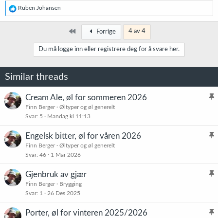
R
Ruben Johansen
e
a
k
Først
4 av 4
Forrige
s
j
Du må logge inn eller registrere deg for å svare her.
o
n
e
Similar threads
r
:
Cream Ale, øl for sommeren 2026
l
Finn Berger
Øltyper og øl generelt
Svar
5
Mandag kl 11:13
i
s
Engelsk bitter, øl for våren 2026
t
l
Finn Berger
Øltyper og øl generelt
r
Svar
46
1 Mar 2026
i
e
s
t
Gjenbruk av gjær
t
l
Finn Berger
Brygging
r
Svar
1
26 Des 2025
i
e
s
t
Porter, øl for vinteren 2025/2026
t