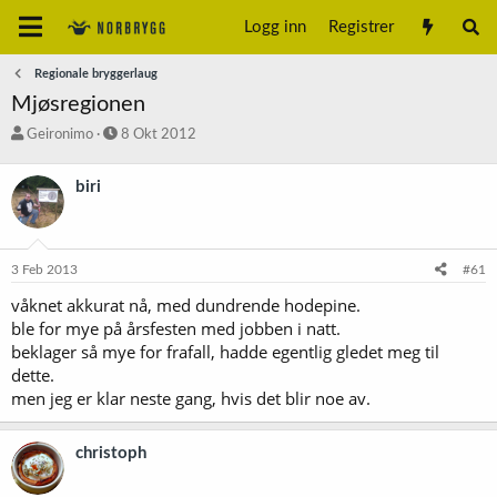
Logg inn
Registrer
Regionale bryggerlaug
Mjøsregionen
T
S
Geironimo
8 Okt 2012
r
t
å
a
biri
d
r
s
t
t
d
a
a
3 Feb 2013
#61
r
t
t
o
våknet akkurat nå, med dundrende hodepine.
e
ble for mye på årsfesten med jobben i natt.
r
beklager så mye for frafall, hadde egentlig gledet meg til
dette.
men jeg er klar neste gang, hvis det blir noe av.
christoph