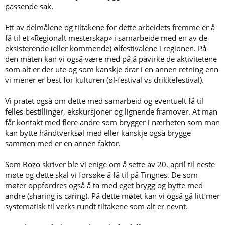
passende sak.
Ett av delmålene og tiltakene for dette arbeidets fremme er å
få til et «Regionalt mesterskap» i samarbeide med en av de
eksisterende (eller kommende) ølfestivalene i regionen. På
den måten kan vi også være med på å påvirke de aktivitetene
som alt er der ute og som kanskje drar i en annen retning enn
vi mener er best for kulturen (øl-festival vs drikkefestival).
Vi pratet også om dette med samarbeid og eventuelt få til
felles bestillinger, ekskursjoner og lignende framover. At man
får kontakt med flere andre som brygger i nærheten som man
kan bytte håndtverksøl med eller kanskje også brygge
sammen med er en annen faktor.
Som Bozo skriver ble vi enige om å sette av 20. april til neste
møte og dette skal vi forsøke å få til på Tingnes. De som
møter oppfordres også å ta med eget brygg og bytte med
andre (sharing is caring). På dette møtet kan vi også gå litt mer
systematisk til verks rundt tiltakene som alt er nevnt.