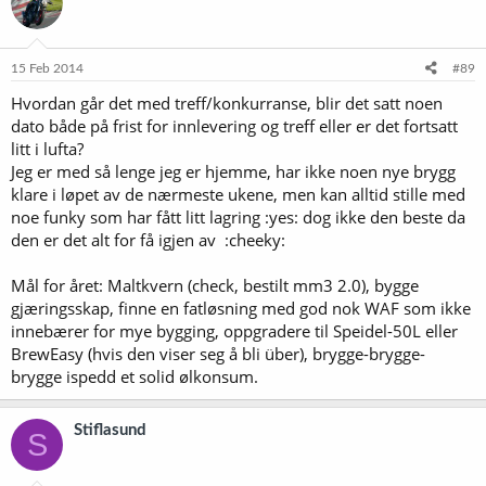
15 Feb 2014
#89
Hvordan går det med treff/konkurranse, blir det satt noen
dato både på frist for innlevering og treff eller er det fortsatt
litt i lufta?
Jeg er med så lenge jeg er hjemme, har ikke noen nye brygg
klare i løpet av de nærmeste ukene, men kan alltid stille med
noe funky som har fått litt lagring :yes: dog ikke den beste da
den er det alt for få igjen av :cheeky:
Mål for året: Maltkvern (check, bestilt mm3 2.0), bygge
gjæringsskap, finne en fatløsning med god nok WAF som ikke
innebærer for mye bygging, oppgradere til Speidel-50L eller
BrewEasy (hvis den viser seg å bli über), brygge-brygge-
brygge ispedd et solid ølkonsum.
Stiflasund
S