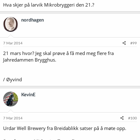
Hva skjer på larvik Mikrobryggeri den 21.?
nordhagen
7 Mar 2014
#99
21 mars hvor? Jeg skal prøve å få med meg flere fra
Jahredammen Brygghus.
/ Øyvind
KevinE
7 Mar 2014
#100
Urdar Well Brewery fra Breidablikk satser på å møte opp.