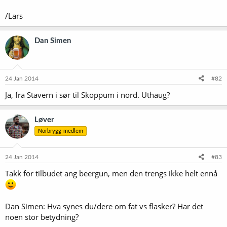
/Lars
Dan Simen
24 Jan 2014
#82
Ja, fra Stavern i sør til Skoppum i nord. Uthaug?
Løver
Norbrygg-medlem
24 Jan 2014
#83
Takk for tilbudet ang beergun, men den trengs ikke helt ennå
Dan Simen: Hva synes du/dere om fat vs flasker? Har det
noen stor betydning?