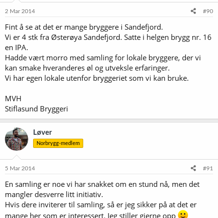
2 Mar 2014
#90
Fint å se at det er mange bryggere i Sandefjord.
Vi er 4 stk fra Østerøya Sandefjord. Satte i helgen brygg nr. 16
en IPA.
Hadde vært morro med samling for lokale bryggere, der vi
kan smake hveranderes øl og utveksle erfaringer.
Vi har egen lokale utenfor bryggeriet som vi kan bruke.
MVH
Stiflasund Bryggeri
Løver
Norbrygg-medlem
5 Mar 2014
#91
En samling er noe vi har snakket om en stund nå, men det
mangler desverre litt initiativ.
Hvis dere inviterer til samling, så er jeg sikker på at det er
mange her som er interessert. Jeg stiller gjerne opp