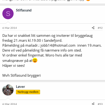
Stiflasund
S
6 Mar 2014
#92
Da har vi snakket litt sammen og inviterer til bryggelaug
fredag 21.mars kl.19.00 i Sandefjord.
Påmelding på mailadr.: jobb14@hotmail.com innen 19.mars.
Dere vil ved påmelding få nærmere info om sted.
Vi ordner enkel fingermat. Moro hvis alle tar med
smaksprøver på øl
Håper vi sees!
Mvh Stiflasund bryggeri
Løver
Norbrygg-medlem
6 Mar 2014
#93