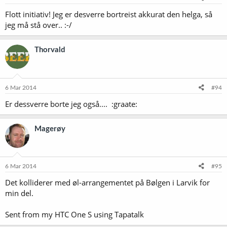
Flott initiativ! Jeg er desverre bortreist akkurat den helga, så
jeg må stå over.. :-/
Thorvald
6 Mar 2014
#94
Er dessverre borte jeg også.... :graate:
Magerøy
6 Mar 2014
#95
Det kolliderer med øl-arrangementet på Bølgen i Larvik for
min del.
Sent from my HTC One S using Tapatalk