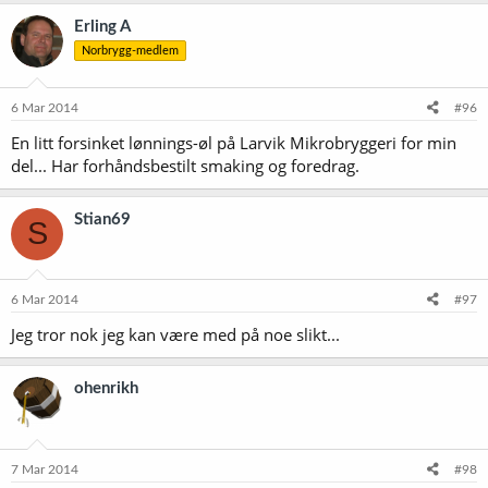
Erling A
Norbrygg-medlem
6 Mar 2014
#96
En litt forsinket lønnings-øl på Larvik Mikrobryggeri for min
del... Har forhåndsbestilt smaking og foredrag.
Stian69
S
6 Mar 2014
#97
Jeg tror nok jeg kan være med på noe slikt...
ohenrikh
7 Mar 2014
#98