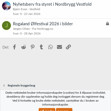
Nyhetsberv fra styret i Nordbrygg Vestfold
Bjørn Evan
Vestfold
Svar
0
23 Jan 2026
L
Rogaland Ølfestival 2026 i bilder
J
å
Jørgen Olsen
Fra Norbrygg.no
Svar
0
28 Apr 2026
s
t
Facebook
Reddit
Pinterest
Tumblr
WhatsApp
E-post
Link
Del:
Regionale bryggerlaug
Dette nettstedet bruker informasjonskapsler (cookies) for å tilpasse innholdet,
Norbrygg-default
skreddersy din opplevelse og holde deg innlogget dersom du registrerer deg.
Ved å fortsette og bruke dette nettstedet, samtykker du i bruken av
Kontakt oss
Vilkår og regler
Personvernregler
Hjelp
Hjem
R
informasjonskapsler.
S
S