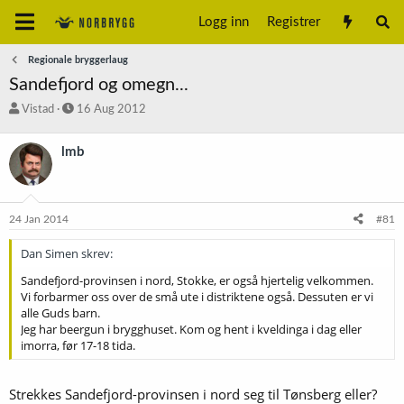
Logg inn
Registrer
Regionale bryggerlaug
Sandefjord og omegn...
T
S
Vistad
16 Aug 2012
r
t
å
a
lmb
d
r
s
t
t
d
a
a
24 Jan 2014
#81
r
t
t
o
Dan Simen skrev:
e
r
Sandefjord-provinsen i nord, Stokke, er også hjertelig velkommen.
Vi forbarmer oss over de små ute i distriktene også. Dessuten er vi
alle Guds barn.
Jeg har beergun i brygghuset. Kom og hent i kveldinga i dag eller
imorra, før 17-18 tida.
Strekkes Sandefjord-provinsen i nord seg til Tønsberg eller?