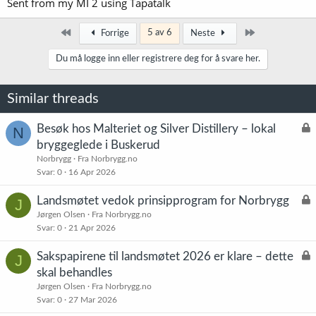
Sent from my MI 2 using Tapatalk
Først
Siste
5 av 6
Forrige
Neste
Du må logge inn eller registrere deg for å svare her.
Similar threads
L
Besøk hos Malteriet og Silver Distillery – lokal
N
å
bryggeglede i Buskerud
s
Norbrygg
Fra Norbrygg.no
t
Svar
0
16 Apr 2026
L
Landsmøtet vedok prinsipprogram for Norbrygg
J
å
Jørgen Olsen
Fra Norbrygg.no
Svar
0
21 Apr 2026
s
t
L
Sakspapirene til landsmøtet 2026 er klare – dette
J
å
skal behandles
s
Jørgen Olsen
Fra Norbrygg.no
t
Svar
0
27 Mar 2026