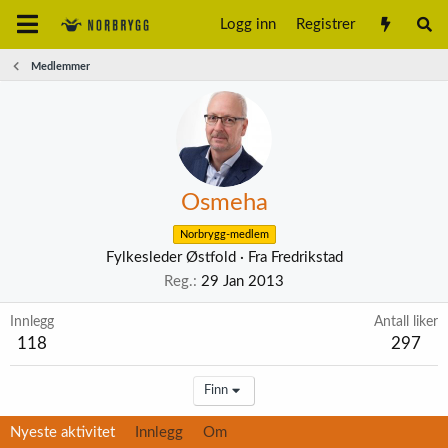
Logg inn
Registrer
Medlemmer
Osmeha
Norbrygg-medlem
Fylkesleder Østfold
·
Fra
Fredrikstad
Reg.
29 Jan 2013
Innlegg
Antall liker
118
297
Finn
Nyeste aktivitet
Innlegg
Om