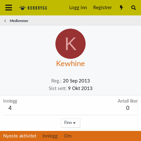
Logg inn
Registrer
Medlemmer
K
Kewhine
Reg.
20 Sep 2013
Sist sett
9 Okt 2013
Innlegg
Antall liker
4
0
Finn
Nyeste aktivitet
Innlegg
Om