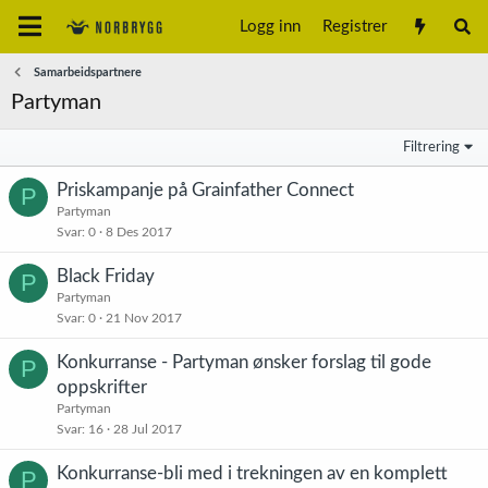
Logg inn
Registrer
Samarbeidspartnere
Partyman
Filtrering
Priskampanje på Grainfather Connect
P
Partyman
Svar
0
8 Des 2017
Black Friday
P
Partyman
Svar
0
21 Nov 2017
Konkurranse - Partyman ønsker forslag til gode
P
oppskrifter
Partyman
Svar
16
28 Jul 2017
Konkurranse-bli med i trekningen av en komplett
P