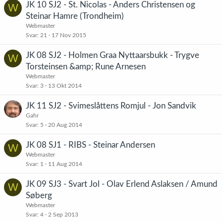
JK 10 SJ2 - St. Nicolas - Anders Christensen og
W
Steinar Hamre (Trondheim)
Webmaster
Svar
21
17 Nov 2015
JK 08 SJ2 - Holmen Graa Nyttaarsbukk - Trygve
W
Torsteinsen &amp; Rune Arnesen
Webmaster
Svar
3
13 Okt 2014
JK 11 SJ2 - Svimeslåttens Romjul - Jon Sandvik
Gahr
Svar
5
20 Aug 2014
JK 08 SJ1 - RIBS - Steinar Andersen
W
Webmaster
Svar
1
11 Aug 2014
JK 09 SJ3 - Svart Jol - Olav Erlend Aslaksen / Amund
W
Søberg
Webmaster
Svar
4
2 Sep 2013