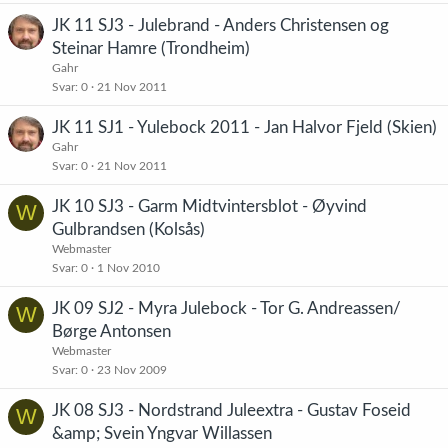
JK 11 SJ3 - Julebrand - Anders Christensen og
Steinar Hamre (Trondheim)
Gahr
Svar
0
21 Nov 2011
JK 11 SJ1 - Yulebock 2011 - Jan Halvor Fjeld (Skien)
Gahr
Svar
0
21 Nov 2011
JK 10 SJ3 - Garm Midtvintersblot - Øyvind
W
Gulbrandsen (Kolsås)
Webmaster
Svar
0
1 Nov 2010
JK 09 SJ2 - Myra Julebock - Tor G. Andreassen/
W
Børge Antonsen
Webmaster
Svar
0
23 Nov 2009
JK 08 SJ3 - Nordstrand Juleextra - Gustav Foseid
W
&amp; Svein Yngvar Willassen