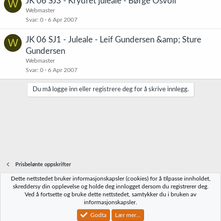
JK 06 SJ3 - Krydret juleale - Børge Osvoll
W
Webmaster
Svar
0
6 Apr 2007
JK 06 SJ1 - Juleale - Leif Gundersen &amp; Sture
W
Gundersen
Webmaster
Svar
0
6 Apr 2007
Du må logge inn eller registrere deg for å skrive innlegg.
Prisbelønte oppskrifter
Dette nettstedet bruker informasjonskapsler (cookies) for å tilpasse innholdet,
Norbrygg-default
skreddersy din opplevelse og holde deg innlogget dersom du registrerer deg.
Ved å fortsette og bruke dette nettstedet, samtykker du i bruken av
Kontakt oss
Vilkår og regler
Personvernregler
Hjelp
Hjem
R
informasjonskapsler.
S
S
Godta
Lær mer...
®
Community platform by XenForo
© 2010-2023 XenForo Ltd.