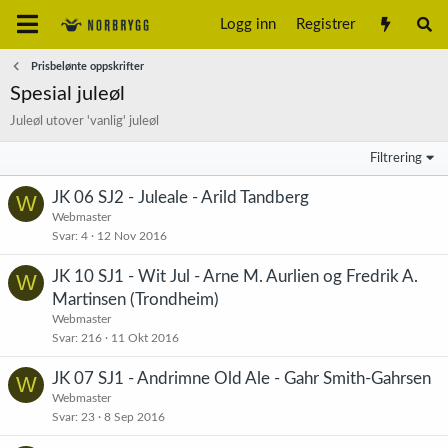
Logg inn
Registrer
Prisbelønte oppskrifter
Spesial juleøl
Juleøl utover 'vanlig' juleøl
Filtrering
JK 06 SJ2 - Juleale - Arild Tandberg
W
Webmaster
Svar
4
12 Nov 2016
JK 10 SJ1 - Wit Jul - Arne M. Aurlien og Fredrik A.
W
Martinsen (Trondheim)
Webmaster
Svar
216
11 Okt 2016
JK 07 SJ1 - Andrimne Old Ale - Gahr Smith-Gahrsen
W
Webmaster
Svar
23
8 Sep 2016