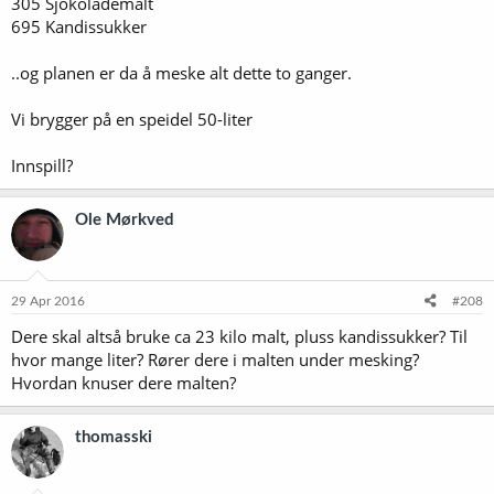
305 Sjokolademalt
695 Kandissukker
..og planen er da å meske alt dette to ganger.
Vi brygger på en speidel 50-liter
Innspill?
Ole Mørkved
29 Apr 2016
#208
Dere skal altså bruke ca 23 kilo malt, pluss kandissukker? Til
hvor mange liter? Rører dere i malten under mesking?
Hvordan knuser dere malten?
thomasski