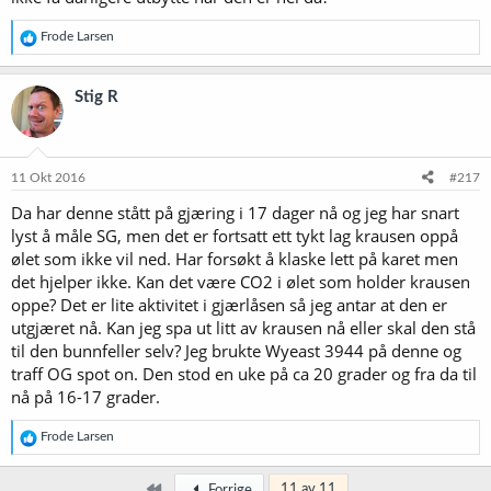
R
Frode Larsen
e
a
k
Stig R
s
j
o
n
e
11 Okt 2016
#217
r
Da har denne stått på gjæring i 17 dager nå og jeg har snart
:
lyst å måle SG, men det er fortsatt ett tykt lag krausen oppå
ølet som ikke vil ned. Har forsøkt å klaske lett på karet men
det hjelper ikke. Kan det være CO2 i ølet som holder krausen
oppe? Det er lite aktivitet i gjærlåsen så jeg antar at den er
utgjæret nå. Kan jeg spa ut litt av krausen nå eller skal den stå
til den bunnfeller selv? Jeg brukte Wyeast 3944 på denne og
traff OG spot on. Den stod en uke på ca 20 grader og fra da til
nå på 16-17 grader.
R
Frode Larsen
e
a
k
Først
11 av 11
Forrige