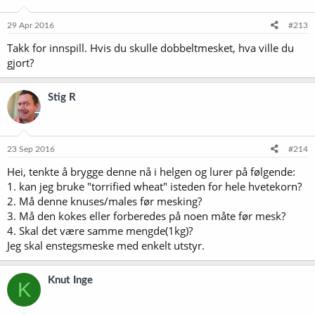
29 Apr 2016
#213
Takk for innspill. Hvis du skulle dobbeltmesket, hva ville du
gjort?
Stig R
23 Sep 2016
#214
Hei, tenkte å brygge denne nå i helgen og lurer på følgende:
1. kan jeg bruke "torrified wheat" isteden for hele hvetekorn?
2. Må denne knuses/males før mesking?
3. Må den kokes eller forberedes på noen måte før mesk?
4. Skal det være samme mengde(1kg)?
Jeg skal enstegsmeske med enkelt utstyr.
Knut Inge
K