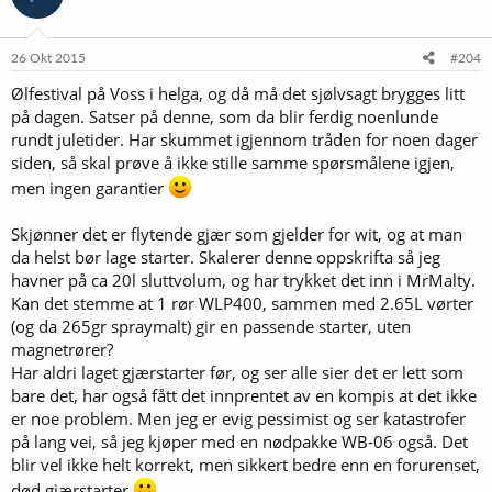
26 Okt 2015
#204
Ølfestival på Voss i helga, og då må det sjølvsagt brygges litt
på dagen. Satser på denne, som da blir ferdig noenlunde
rundt juletider. Har skummet igjennom tråden for noen dager
siden, så skal prøve å ikke stille samme spørsmålene igjen,
men ingen garantier
Skjønner det er flytende gjær som gjelder for wit, og at man
da helst bør lage starter. Skalerer denne oppskrifta så jeg
havner på ca 20l sluttvolum, og har trykket det inn i MrMalty.
Kan det stemme at 1 rør WLP400, sammen med 2.65L vørter
(og da 265gr spraymalt) gir en passende starter, uten
magnetrører?
Har aldri laget gjærstarter før, og ser alle sier det er lett som
bare det, har også fått det innprentet av en kompis at det ikke
er noe problem. Men jeg er evig pessimist og ser katastrofer
på lang vei, så jeg kjøper med en nødpakke WB-06 også. Det
blir vel ikke helt korrekt, men sikkert bedre enn en forurenset,
død gjærstarter