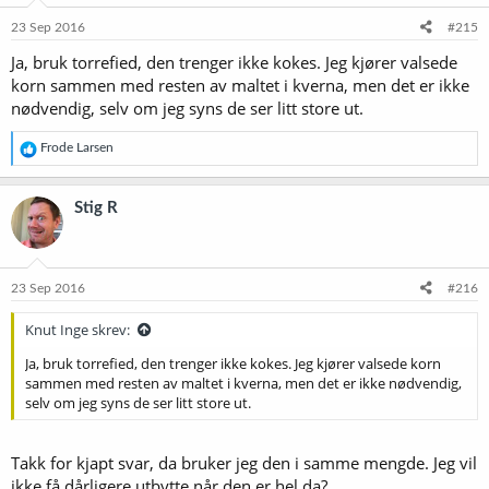
23 Sep 2016
#215
Ja, bruk torrefied, den trenger ikke kokes. Jeg kjører valsede
korn sammen med resten av maltet i kverna, men det er ikke
nødvendig, selv om jeg syns de ser litt store ut.
R
Frode Larsen
e
a
k
Stig R
s
j
o
n
e
23 Sep 2016
#216
r
:
Knut Inge skrev:
Ja, bruk torrefied, den trenger ikke kokes. Jeg kjører valsede korn
sammen med resten av maltet i kverna, men det er ikke nødvendig,
selv om jeg syns de ser litt store ut.
Takk for kjapt svar, da bruker jeg den i samme mengde. Jeg vil
ikke få dårligere utbytte når den er hel da?