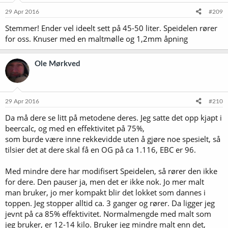
29 Apr 2016
#209
Stemmer! Ender vel ideelt sett på 45-50 liter. Speidelen rører
for oss. Knuser med en maltmølle og 1,2mm åpning
Ole Mørkved
29 Apr 2016
#210
Da må dere se litt på metodene deres. Jeg satte det opp kjapt i
beercalc, og med en effektivitet på 75%,
som burde være inne rekkevidde uten å gjøre noe spesielt, så
tilsier det at dere skal få en OG på ca 1.116, EBC er 96.
Med mindre dere har modifisert Speidelen, så rører den ikke
for dere. Den pauser ja, men det er ikke nok. Jo mer malt
man bruker, jo mer kompakt blir det lokket som dannes i
toppen. Jeg stopper alltid ca. 3 ganger og rører. Da ligger jeg
jevnt på ca 85% effektivitet. Normalmengde med malt som
jeg bruker, er 12-14 kilo. Bruker jeg mindre malt enn det,