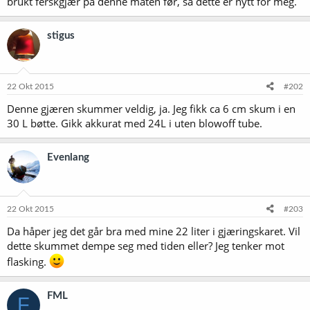
brukt ferskgjær på denne måten før, så dette er nytt for meg.
stigus
22 Okt 2015
#202
Denne gjæren skummer veldig, ja. Jeg fikk ca 6 cm skum i en
30 L bøtte. Gikk akkurat med 24L i uten blowoff tube.
Evenlang
22 Okt 2015
#203
Da håper jeg det går bra med mine 22 liter i gjæringskaret. Vil
dette skummet dempe seg med tiden eller? Jeg tenker mot
flasking.
FML
F