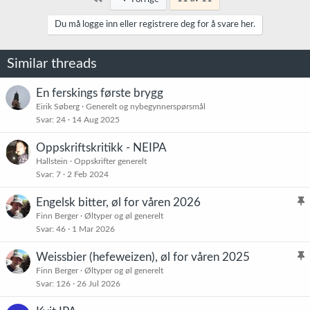
s
j
Du må logge inn eller registrere deg for å svare her.
o
n
e
Similar threads
r
:
En ferskings første brygg
Eirik Søberg
Generelt og nybegynnerspørsmål
Svar
24
14 Aug 2025
Oppskriftskritikk - NEIPA
Hallstein
Oppskrifter generelt
Svar
7
2 Feb 2024
Engelsk bitter, øl for våren 2026
l
Finn Berger
Øltyper og øl generelt
Svar
46
1 Mar 2026
i
s
Weissbier (hefeweizen), øl for våren 2025
t
l
Finn Berger
Øltyper og øl generelt
r
Svar
126
26 Jul 2026
i
e
s
t