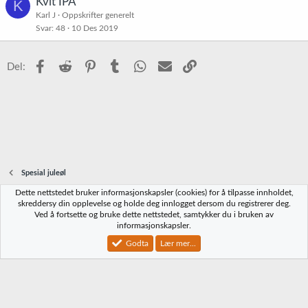
Kvit IPA
K
t
Karl J
Oppskrifter generelt
r
Svar
48
10 Des 2019
e
t
Facebook
Reddit
Pinterest
Tumblr
WhatsApp
E-post
Link
Del:
Spesial juleøl
Dette nettstedet bruker informasjonskapsler (cookies) for å tilpasse innholdet,
Norbrygg-default
skreddersy din opplevelse og holde deg innlogget dersom du registrerer deg.
Ved å fortsette og bruke dette nettstedet, samtykker du i bruken av
Kontakt oss
Vilkår og regler
Personvernregler
Hjelp
Hjem
R
informasjonskapsler.
S
S
Godta
Lær mer...
®
Community platform by XenForo
© 2010-2023 XenForo Ltd.