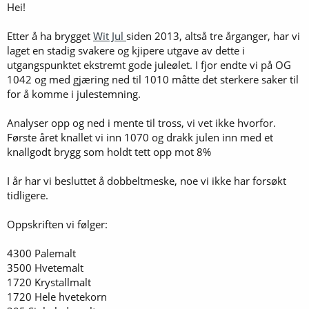
Hei!
Etter å ha brygget
Wit Jul
siden 2013, altså tre årganger, har vi
laget en stadig svakere og kjipere utgave av dette i
utgangspunktet ekstremt gode juleølet. I fjor endte vi på OG
1042 og med gjæring ned til 1010 måtte det sterkere saker til
for å komme i julestemning.
Analyser opp og ned i mente til tross, vi vet ikke hvorfor.
Første året knallet vi inn 1070 og drakk julen inn med et
knallgodt brygg som holdt tett opp mot 8%
I år har vi besluttet å dobbeltmeske, noe vi ikke har forsøkt
tidligere.
Oppskriften vi følger:
4300 Palemalt
3500 Hvetemalt
1720 Krystallmalt
1720 Hele hvetekorn