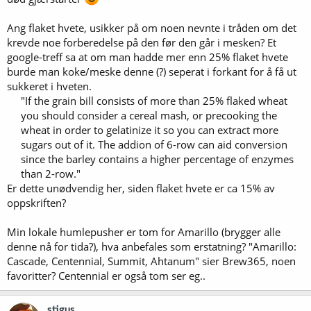
Ang flaket hvete, usikker på om noen nevnte i tråden om det
krevde noe forberedelse på den før den går i mesken? Et
google-treff sa at om man hadde mer enn 25% flaket hvete
burde man koke/meske denne (?) seperat i forkant for å få ut
sukkeret i hveten.
"If the grain bill consists of more than 25% flaked wheat
you should consider a cereal mash, or precooking the
wheat in order to gelatinize it so you can extract more
sugars out of it. The addion of 6-row can aid conversion
since the barley contains a higher percentage of enzymes
than 2-row."​
Er dette unødvendig her, siden flaket hvete er ca 15% av
oppskriften?
Min lokale humlepusher er tom for Amarillo (brygger alle
denne nå for tida?), hva anbefales som erstatning? "Amarillo:
Cascade, Centennial, Summit, Ahtanum" sier Brew365, noen
favoritter? Centennial er også tom ser eg..
stigus