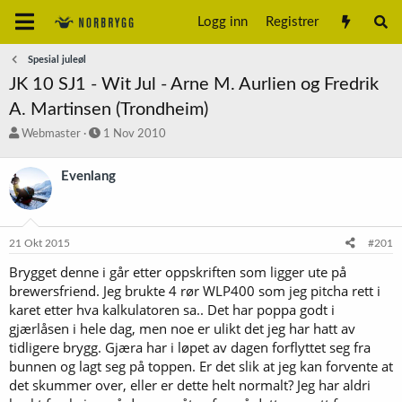
Logg inn
Registrer
Spesial juleøl
JK 10 SJ1 - Wit Jul - Arne M. Aurlien og Fredrik
A. Martinsen (Trondheim)
T
S
Webmaster
1 Nov 2010
r
t
å
a
Evenlang
d
r
s
t
t
d
a
a
21 Okt 2015
#201
r
t
t
o
Brygget denne i går etter oppskriften som ligger ute på
e
brewersfriend. Jeg brukte 4 rør WLP400 som jeg pitcha rett i
r
karet etter hva kalkulatoren sa.. Det har poppa godt i
gjærlåsen i hele dag, men noe er ulikt det jeg har hatt av
tidligere brygg. Gjæra har i løpet av dagen forflyttet seg fra
bunnen og lagt seg på toppen. Er det slik at jeg kan forvente at
det skummer over, eller er dette helt normalt? Jeg har aldri