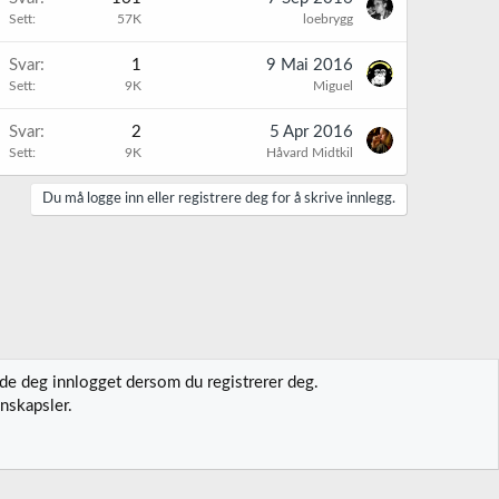
Sett
57K
loebrygg
Svar
1
9 Mai 2016
Sett
9K
Miguel
Svar
2
5 Apr 2016
Sett
9K
Håvard Midtkil
Du må logge inn eller registrere deg for å skrive innlegg.
lde deg innlogget dersom du registrerer deg.
nskapsler.
t oss
Vilkår og regler
Personvernregler
Hjelp
Hjem
R
S
S