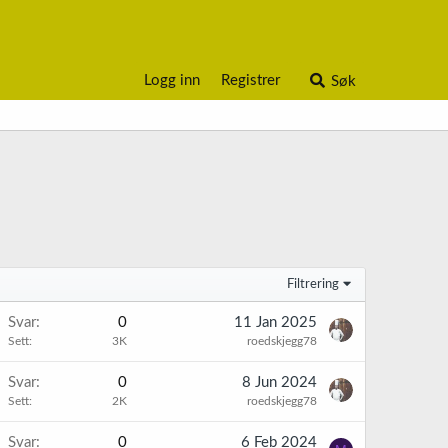
Logg inn
Registrer
Søk
Filtrering
Svar
0
11 Jan 2025
Sett
3K
roedskjegg78
Svar
0
8 Jun 2024
Sett
2K
roedskjegg78
Svar
0
6 Feb 2024