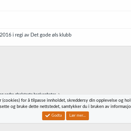
2016 i regi av Det gode øls klubb
g andre ølrelaterte begivenheter
 (cookies) for å tilpasse innholdet, skreddersy din opplevelse og ho
tsette og bruke dette nettstedet, samtykker du i bruken av informasjo
Kontak
Godta
Lær mer...
®
Community platform by XenForo
© 2010-2023 XenForo Ltd.