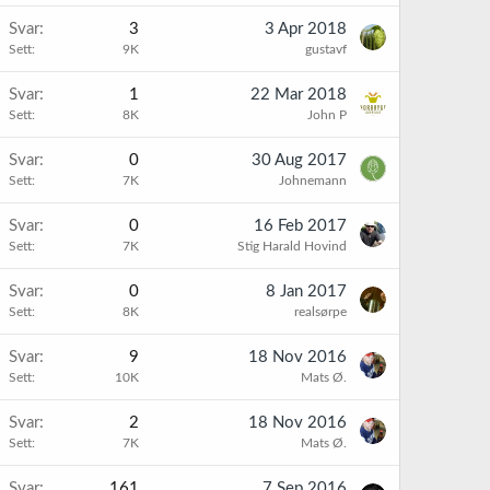
Svar
3
3 Apr 2018
Sett
9K
gustavf
Svar
1
22 Mar 2018
Sett
8K
John P
Svar
0
30 Aug 2017
Sett
7K
Johnemann
Svar
0
16 Feb 2017
Sett
7K
Stig Harald Hovind
Svar
0
8 Jan 2017
Sett
8K
realsørpe
Svar
9
18 Nov 2016
Sett
10K
Mats Ø.
Svar
2
18 Nov 2016
Sett
7K
Mats Ø.
Svar
161
7 Sep 2016