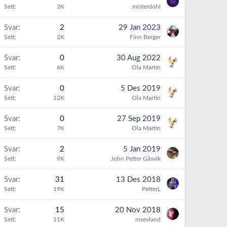
M
Sett
2K
misterdohl
Svar
2
29 Jan 2023
Sett
2K
Finn Berger
Svar
0
30 Aug 2022
Sett
6K
Ola Martin
Svar
0
5 Des 2019
Sett
12K
Ola Martin
Svar
0
27 Sep 2019
Sett
7K
Ola Martin
Svar
2
5 Jan 2019
Sett
9K
John Petter Gåsvik
Svar
31
13 Des 2018
Sett
19K
PetterL
Svar
15
20 Nov 2018
Sett
11K
msevland