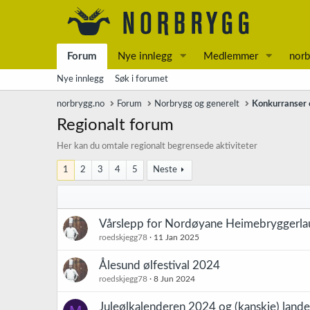
Forum
Nye innlegg
Medlemmer
norb
Nye innlegg
Søk i forumet
norbrygg.no
Forum
Norbrygg og generelt
Konkurranser o
Regionalt forum
Her kan du omtale regionalt begrensede aktiviteter
1
2
3
4
5
Neste
Vårslepp for Nordøyane Heimebryggerla
roedskjegg78
11 Jan 2025
Ålesund ølfestival 2024
roedskjegg78
8 Jun 2024
Juleølkalenderen 2024 og (kanskje) lande