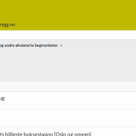
rygg.no
g andre ølrelaterte begivenheter
ug
ts billigste boksestasjon [Oslo og omegn]