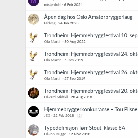
M
misterdohl
6 Feb 2024
Åpen dag hos Oslo Amatørbryggerlaug
Nidveg
24 Jan 2023
Trondheim: Hjemmebryggfestival 10. sept
Ola Martin
30 Aug 2022
Trondheim: Hjemmebryggfestival 24. okto
Ola Martin
5 Des 2019
Trondheim: Hjemmebryggfestival 26. okto
Ola Martin
27 Sep 2019
Trondheim: Hjemmebryggfestival 20. okto
Håvard Midtkil
28 Aug 2018
Hjemmebryggerkonkurranse – Tou Pilsner-
JEG
22 Feb 2018
2
Typedefinisjon Tørr Stout, klasse 8A
Håkon Bugge
12 Nov 2018