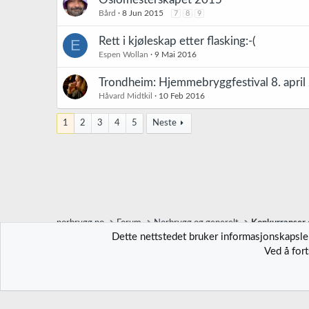
Bård
8 Jun 2015
7
8
9
Rett i kjøleskap etter flasking:-(
E
Espen Wollan
9 Mai 2016
Trondheim: Hjemmebryggfestival 8. april 
Håvard Midtkil
10 Feb 2016
1
2
3
4
5
Neste
norbrygg.no
Forum
Norbrygg og generelt
Konkurranser o
Dette nettstedet bruker informasjonskapsler
Ved å for
Norbrygg-default