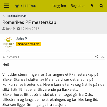
Logg inn
Registrer
Regionalt forum
Romerikes PF mesterskap
T
S
John P
17 Nov 2016
r
t
å
a
John P
d
r
Norbrygg-medlem
s
t
t
d
a
a
17 Nov 2016
#1
r
t
t
o
Hei!
e
r
Vi lodder stemmingen for å arrangere et PF mesterskap på
Blaker Skanse i slutten av Mars, da vi ser det er stille på
konkurranse fronten da. Hvem kunne tenke seg å stille på noe
slik? 1stk 19l fat eller tilsvarende på flaske etc.
Blaker høres litt ut på landet ut, men toget går fra Oslo,
Lillestrøm og langs denne strekningen, og tar ikke lang tid.
Skansen ligger 5min gange fra stasjonen.