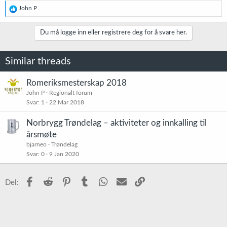
R
John P
e
a
k
Du må logge inn eller registrere deg for å svare her.
s
j
o
Similar threads
n
e
r
Romeriksmesterskap 2018
:
John P
Regionalt forum
Svar
1
22 Mar 2018
Norbrygg Trøndelag – aktiviteter og innkalling til
årsmøte
bjarneo
Trøndelag
Svar
0
9 Jan 2020
Facebook
Reddit
Pinterest
Tumblr
WhatsApp
E-post
Link
Del: