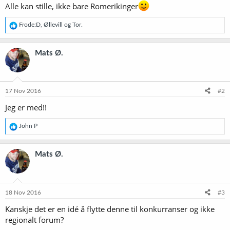
Alle kan stille, ikke bare Romerikinger
R
Frode:D
,
Øllevill
og
Tor.
e
a
k
Mats Ø.
s
j
o
n
e
17 Nov 2016
#2
r
Jeg er med!!
:
R
John P
e
a
k
Mats Ø.
s
j
o
n
e
18 Nov 2016
#3
r
Kanskje det er en idé å flytte denne til konkurranser og ikke
:
regionalt forum?