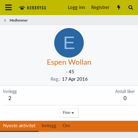
Logg inn
Registrer
Medlemmer
E
Espen Wollan
·
45
Reg.
17 Apr 2016
Innlegg
Antall liker
2
0
Finn
Nyeste aktivitet
Innlegg
Om