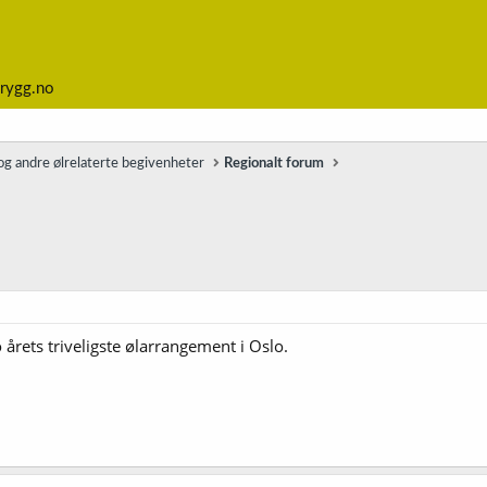
rygg.no
g andre ølrelaterte begivenheter
Regionalt forum
årets triveligste ølarrangement i Oslo.