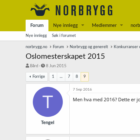
Forum
Nye innlegg
Medlemmer
norb
Nye innlegg
Søk i forumet
norbrygg.no
Forum
Norbrygg og generelt
Konkurranser o
Oslomesterskapet 2015
T
S
Bård
8 Jun 2015
r
t
Forrige
1
...
7
8
9
å
a
d
r
s
t
7 Sep 2016
T
t
d
Men hva med 2016? Dette er jo 
a
a
r
t
t
o
e
r
Tengel