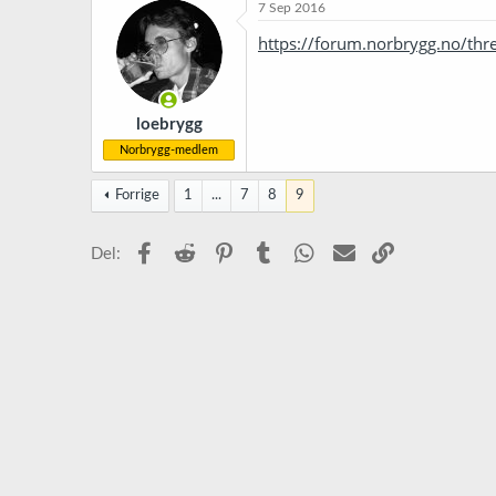
7 Sep 2016
https://forum.norbrygg.no/th
loebrygg
Norbrygg-medlem
Forrige
1
...
7
8
9
Facebook
Reddit
Pinterest
Tumblr
WhatsApp
E-post
Link
Del: