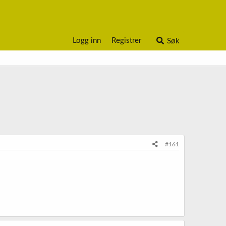
Logg inn
Registrer
Søk
#161