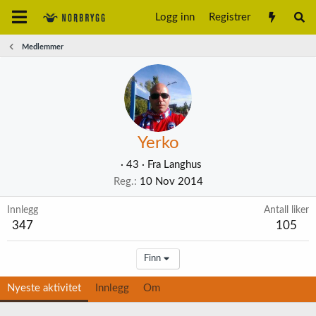
Logg inn
Registrer
Medlemmer
Yerko
·
43
·
Fra
Langhus
Reg.
10 Nov 2014
Innlegg
Antall liker
347
105
Finn
Nyeste aktivitet
Innlegg
Om