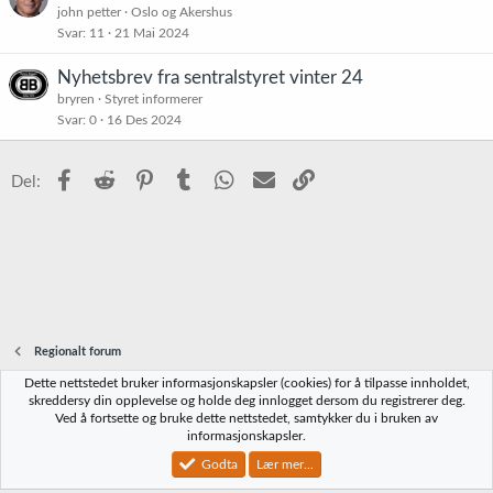
john petter
Oslo og Akershus
Svar
11
21 Mai 2024
Nyhetsbrev fra sentralstyret vinter 24
bryren
Styret informerer
Svar
0
16 Des 2024
Facebook
Reddit
Pinterest
Tumblr
WhatsApp
E-post
Link
Del:
Regionalt forum
Dette nettstedet bruker informasjonskapsler (cookies) for å tilpasse innholdet,
Norbrygg-default
skreddersy din opplevelse og holde deg innlogget dersom du registrerer deg.
Ved å fortsette og bruke dette nettstedet, samtykker du i bruken av
Kontakt oss
Vilkår og regler
Personvernregler
Hjelp
Hjem
R
informasjonskapsler.
S
S
Godta
Lær mer...
®
Community platform by XenForo
© 2010-2023 XenForo Ltd.