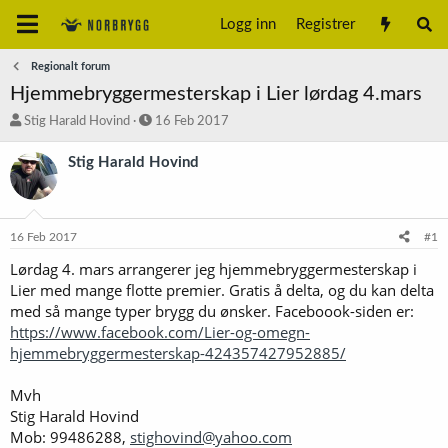
Logg inn
Registrer
Regionalt forum
Hjemmebryggermesterskap i Lier lørdag 4.mars
T
S
Stig Harald Hovind
16 Feb 2017
r
t
å
a
Stig Harald Hovind
d
r
s
t
t
d
a
a
16 Feb 2017
#1
r
t
t
o
Lørdag 4. mars arrangerer jeg hjemmebryggermesterskap i
e
Lier med mange flotte premier. Gratis å delta, og du kan delta
r
med så mange typer brygg du ønsker. Faceboook-siden er:
https://www.facebook.com/Lier-og-omegn-
hjemmebryggermesterskap-424357427952885/
Mvh
Stig Harald Hovind
Mob: 99486288,
stighovind@yahoo.com