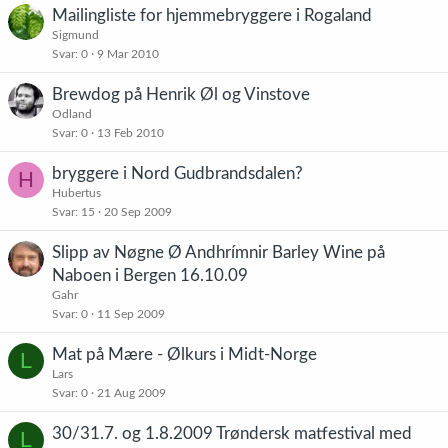
Mailingliste for hjemmebryggere i Rogaland
Sigmund
Svar
0
9 Mar 2010
Brewdog på Henrik Øl og Vinstove
Odland
Svar
0
13 Feb 2010
bryggere i Nord Gudbrandsdalen?
H
Hubertus
Svar
15
20 Sep 2009
Slipp av Nøgne Ø Andhrímnir Barley Wine på
Naboen i Bergen 16.10.09
Gahr
Svar
0
11 Sep 2009
Mat på Mære - Ølkurs i Midt-Norge
L
Lars
Svar
0
21 Aug 2009
30/31.7. og 1.8.2009 Trøndersk matfestival med
L