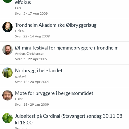
ølfokus
Lars
Svar
5
17 Aug 2009
Trondheim Akademiske Ølbryggerlaug
Geir S.
Svar
22
14 Aug 2009
Øl-mini-festival for hjemmebryggere i Trondheim
Anders Christensen
Svar
5
22 Apr 2009
Norbrygg i hele landet
gustavf
Svar
12
20 Apr 2009
Møte for bryggere i bergensområdet
Gahr
Svar
18
29 Jan 2009
Juleøltest på Cardinal (Stavanger) søndag 30.11.08
kl 18:00
Sigmund