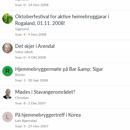
Svar
0
14 Nov 2008
Oktoberfestival for aktive heimebryggjarar i
Rogaland, 01.11. 2008!
Sigmund
Svar
4
9 Nov 2008
Det skjer i Arendal
Salve Jakob
Svar
0
9 Okt 2008
Hjemmebryggermøte på Bar &amp; Sigar
R
Riis'en
Svar
2
30 Sep 2008
Mødes i Stavangerområdet?
Christian
Svar
8
2 Des 2007
På hjemmebryggertreff i Korea
L
Lars Bjørnstad
Svar
5
27 Nov 2007