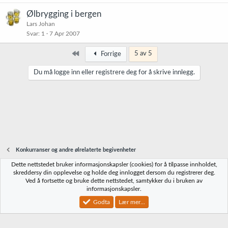
Ølbrygging i bergen
Lars Johan
Svar
1
7 Apr 2007
Først
5 av 5
Forrige
Du må logge inn eller registrere deg for å skrive innlegg.
Konkurranser og andre ølrelaterte begivenheter
Dette nettstedet bruker informasjonskapsler (cookies) for å tilpasse innholdet,
Norbrygg-default
skreddersy din opplevelse og holde deg innlogget dersom du registrerer deg.
Ved å fortsette og bruke dette nettstedet, samtykker du i bruken av
Kontakt oss
Vilkår og regler
Personvernregler
Hjelp
Hjem
R
informasjonskapsler.
S
S
Godta
Lær mer...
®
Community platform by XenForo
© 2010-2023 XenForo Ltd.