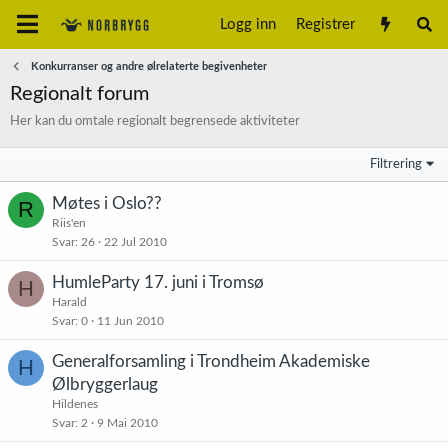
Logg inn
Registrer
Konkurranser og andre ølrelaterte begivenheter
Regionalt forum
Her kan du omtale regionalt begrensede aktiviteter
Filtrering
Møtes i Oslo??
R
Riis'en
Svar
26
22 Jul 2010
HumleParty 17. juni i Tromsø
H
Harald
Svar
0
11 Jun 2010
Generalforsamling i Trondheim Akademiske
H
Ølbryggerlaug
Hildenes
Svar
2
9 Mai 2010