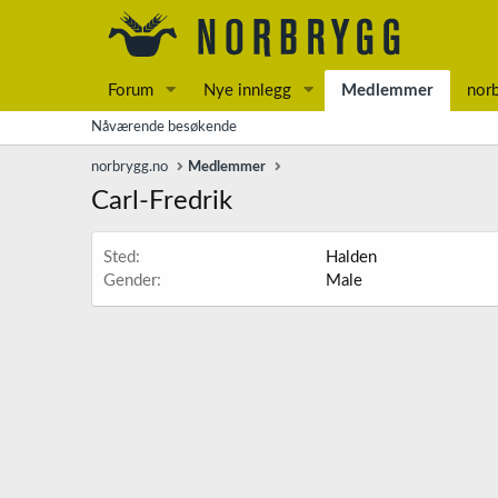
Forum
Nye innlegg
Medlemmer
nor
Nåværende besøkende
norbrygg.no
Medlemmer
Carl-Fredrik
Sted
Halden
Gender
Male