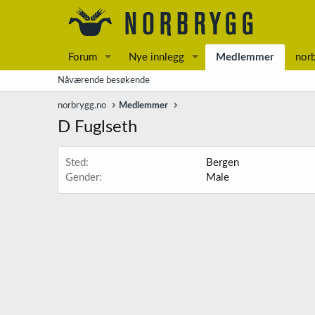
Forum
Nye innlegg
Medlemmer
nor
Nåværende besøkende
norbrygg.no
Medlemmer
D Fuglseth
Sted
Bergen
Gender
Male