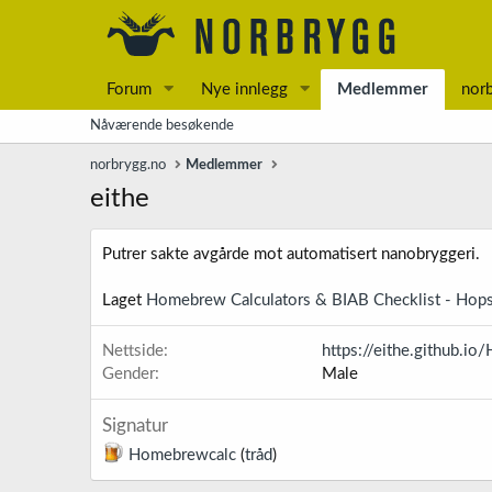
Forum
Nye innlegg
Medlemmer
nor
Nåværende besøkende
norbrygg.no
Medlemmer
eithe
Putrer sakte avgårde mot automatisert nanobryggeri.
Laget
Homebrew Calculators & BIAB Checklist - Hops, 
Nettside
https://eithe.github.i
Gender
Male
Signatur
Homebrewcalc
(
tråd
)