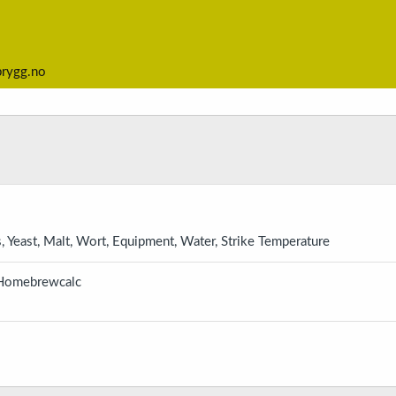
brygg.no
Yeast, Malt, Wort, Equipment, Water, Strike Temperature
o/Homebrewcalc