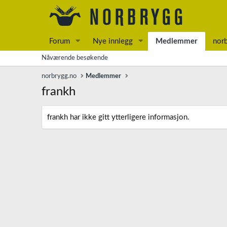
Forum
Nye innlegg
Medlemmer
nor
Nåværende besøkende
norbrygg.no
Medlemmer
frankh
frankh har ikke gitt ytterligere informasjon.