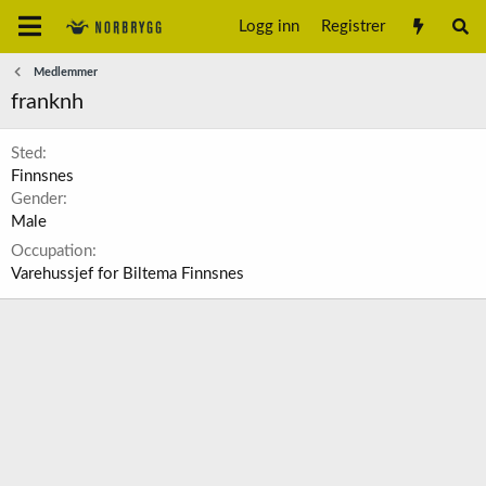
Logg inn
Registrer
Medlemmer
franknh
Sted
Finnsnes
Gender
Male
Occupation
Varehussjef for Biltema Finnsnes