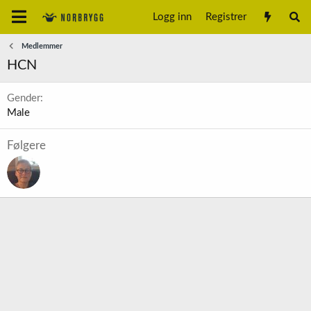
Logg inn
Registrer
Medlemmer
HCN
Gender
Male
Følgere