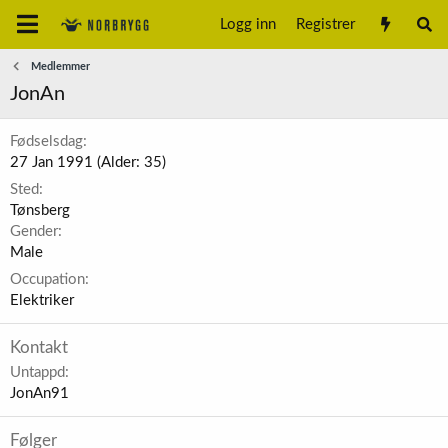
Logg inn
Registrer
Medlemmer
JonAn
Fødselsdag
27 Jan 1991 (Alder: 35)
Sted
Tønsberg
Gender
Male
Occupation
Elektriker
Kontakt
Untappd
JonAn91
Følger