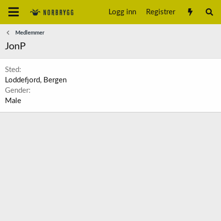
Logg inn
Registrer
Medlemmer
JonP
Sted
Loddefjord, Bergen
Gender
Male