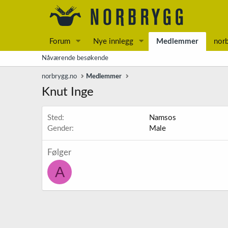
Forum
Nye innlegg
Medlemmer
nor
Nåværende besøkende
norbrygg.no
Medlemmer
Knut Inge
Sted
Namsos
Gender
Male
Følger
A