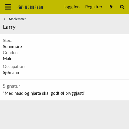
Logg inn
Registrer
Medlemmer
Larry
Sted
Sunnmøre
Gender
Male
Occupation
Sjømann
Signatur
"Med haud og hjarta skal godt øl bryggjast!"