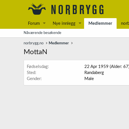
Forum
Nye innlegg
Medlemmer
nor
Nåværende besøkende
norbrygg.no
Medlemmer
MottaN
Fødselsdag
22 Apr 1959 (Alder: 67
Sted
Randaberg
Gender
Male