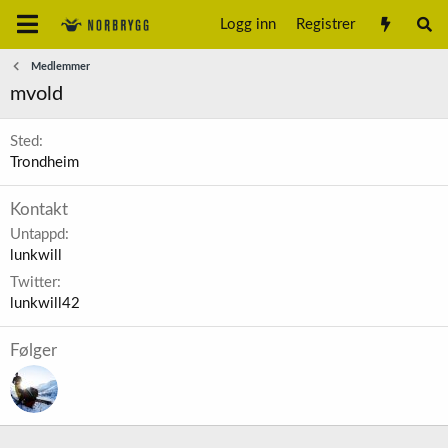
Logg inn
Registrer
Medlemmer
mvold
Sted
Trondheim
Kontakt
Untappd
lunkwill
Twitter
lunkwill42
Følger