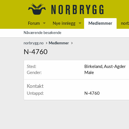
Forum
Nye innlegg
Medlemmer
nor
Nåværende besøkende
norbrygg.no
Medlemmer
N-4760
Sted
Birkeland, Aust-Agder
Gender
Male
Kontakt
Untappd
N-4760