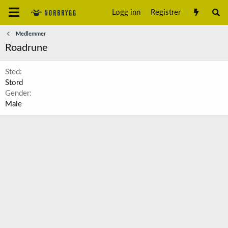
Logg inn
Registrer
Medlemmer
Roadrune
Sted
Stord
Gender
Male