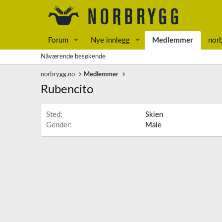
Forum
Nye innlegg
Medlemmer
nor
Nåværende besøkende
norbrygg.no
Medlemmer
Rubencito
Sted
Skien
Gender
Male